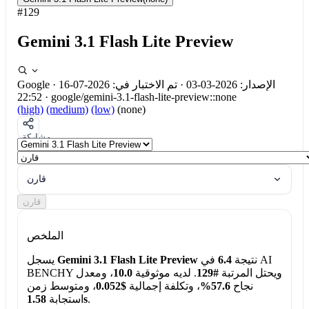
#129
Gemini 3.1 Flash Lite Preview
الإصدار: 2026-03-03
·
تم الاختبار في: 2026-07-16
·
Google
22:52
·
google/gemini-3.1-flash-lite-preview::none
(high)
(medium)
(low)
(none)
مشاركة
قارن
قارن
الملخص
نتيجة
6.4
في AI
Gemini 3.1 Flash Lite Preview
يسجل
BENCHY ويحتل المرتبة
#129
. لديه موثوقية
10.0
، ومعدل
نجاح
57.6%
، وتكلفة إجمالية
$0.052
، ومتوسط زمن
.
1.58s
استجابة