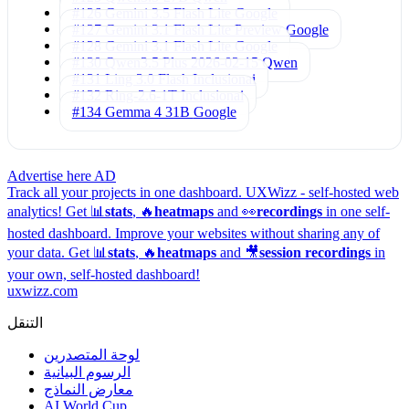
#126 Gemini 3.5 Flash Lite
Google
#127 Gemini 3.1 Flash Lite Preview
Google
#128 Gemini 3.1 Flash Lite
Google
#130 Qwen3.5 Plus 2026-02-15
Qwen
#131 Ling 3.0 Flash
Inclusionai
#132 Ring-2.6-1T
Inclusionai
#134 Gemma 4 31B
Google
Advertise here
AD
Track all your projects in one dashboard.
UXWizz - self-hosted web
analytics!
Get 📊
stats
, 🔥
heatmaps
and 👀
recordings
in one self-
hosted dashboard.
Improve your websites without sharing any of
your data. Get 📊
stats
, 🔥
heatmaps
and 🎥
session recordings
in
your own, self-hosted dashboard!
uxwizz.com
التنقل
لوحة المتصدرين
الرسوم البيانية
معارض النماذج
AI World Cup