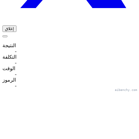
إغلاق
النتيجة
-
التكلفة
-
الوقت
-
الرموز
-