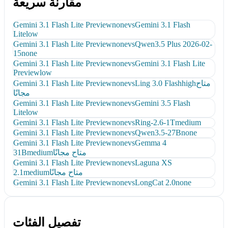
مقارنة سريعة
Gemini 3.1 Flash Lite Preview
none
vs
Gemini 3.1 Flash
Lite
low
Gemini 3.1 Flash Lite Preview
none
vs
Qwen3.5 Plus 2026-02-
15
none
Gemini 3.1 Flash Lite Preview
none
vs
Gemini 3.1 Flash Lite
Preview
low
متاح
high
Ling 3.0 Flash
vs
none
Gemini 3.1 Flash Lite Preview
مجانًا
Gemini 3.1 Flash Lite Preview
none
vs
Gemini 3.5 Flash
Lite
low
Gemini 3.1 Flash Lite Preview
none
vs
Ring-2.6-1T
medium
Gemini 3.1 Flash Lite Preview
none
vs
Qwen3.5-27B
none
Gemini 3.1 Flash Lite Preview
none
vs
Gemma 4
متاح مجانًا
medium
31B
Gemini 3.1 Flash Lite Preview
none
vs
Laguna XS
متاح مجانًا
medium
2.1
Gemini 3.1 Flash Lite Preview
none
vs
LongCat 2.0
none
تفصيل الفئات