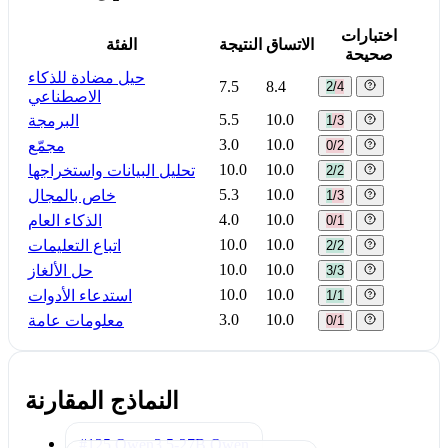
اختبارات
الاتساق
النتيجة
الفئة
صحيحة
حيل مضادة للذكاء
7.5
8.4
2/4
الاصطناعي
5.5
10.0
البرمجة
1/3
3.0
10.0
مجمّع
0/2
10.0
10.0
تحليل البيانات واستخراجها
2/2
5.3
10.0
خاص بالمجال
1/3
4.0
10.0
الذكاء العام
0/1
10.0
10.0
اتباع التعليمات
2/2
10.0
10.0
حل الألغاز
3/3
10.0
10.0
استدعاء الأدوات
1/1
3.0
10.0
معلومات عامة
0/1
النماذج المقارنة
#125 Qwen3.5-27B
Qwen