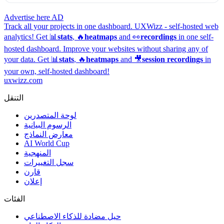
Advertise here
AD
Track all your projects in one dashboard.
UXWizz - self-hosted web
analytics!
Get 📊
stats
, 🔥
heatmaps
and 👀
recordings
in one self-
hosted dashboard.
Improve your websites without sharing any of
your data. Get 📊
stats
, 🔥
heatmaps
and 🎥
session recordings
in
your own, self-hosted dashboard!
uxwizz.com
التنقل
لوحة المتصدرين
الرسوم البيانية
معارض النماذج
AI World Cup
المنهجية
سجل التغييرات
قارن
إعلان
الفئات
حيل مضادة للذكاء الاصطناعي