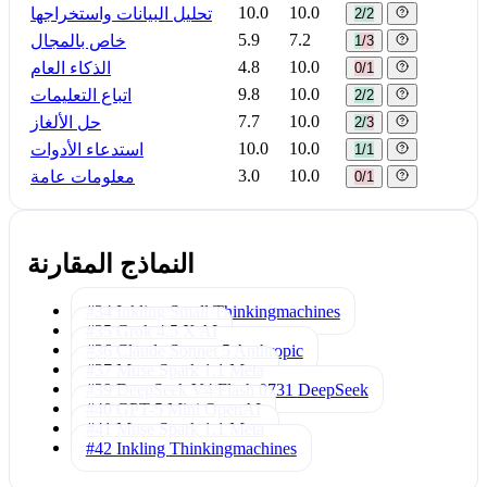
10.0
10.0
تحليل البيانات واستخراجها
2/2
5.9
7.2
خاص بالمجال
1/3
4.8
10.0
الذكاء العام
0/1
9.8
10.0
اتباع التعليمات
2/2
7.7
10.0
حل الألغاز
2/3
10.0
10.0
استدعاء الأدوات
1/1
3.0
10.0
معلومات عامة
0/1
النماذج المقارنة
#34 Inkling Small
Thinkingmachines
#35 Grok 4.5
X AI
#36 Claude Sonnet 5
Anthropic
#37 Muse Spark 1.1
Meta
#39 DeepSeek V4 Flash 0731
DeepSeek
#40 GPT-5 Mini
OpenAI
#41 Muse Spark 1.1
Meta
#42 Inkling
Thinkingmachines