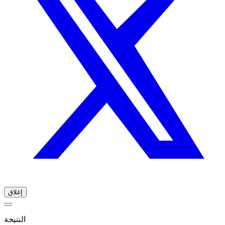
إغلاق
النتيجة