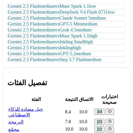
Gemini 2.5 Flash
medium
vs
Muse Spark 1.1
low
Gemini 2.5 Flash
medium
vs
DeepSeek V4 Flash 0731
low
Gemini 2.5 Flash
medium
vs
Claude Sonnet 5
medium
Gemini 2.5 Flash
medium
vs
GPT-5 Mini
medium
Gemini 2.5 Flash
medium
vs
Grok 4.5
medium
Gemini 2.5 Flash
medium
vs
Muse Spark 1.1
high
Gemini 2.5 Flash
medium
vs
Inkling Small
high
Gemini 2.5 Flash
medium
vs
Inkling
high
Gemini 2.5 Flash
medium
vs
GPT-5.2
medium
Gemini 2.5 Flash
medium
vs
Step 3.7 Flash
medium
تفصيل الفئات
اختبارات
الاتساق
النتيجة
الفئة
صحيحة
حيل مضادة للذكاء
8.4
10.0
3/4
الاصطناعي
7.8
10.0
البرمجة
2/3
10.0
10.0
مجمّع
2/2