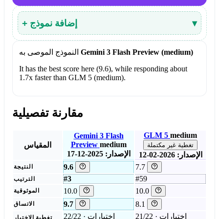
▾
+ إضافة نموذج
Gemini 3 Flash Preview (medium)
النموذج الموصى به
It has the best score here (9.6), while responding about
1.7x faster than GLM 5 (medium).
مقارنة تفصيلية
GLM 5
medium
Gemini 3 Flash
Preview
medium
المقياس
تغطية غير مكتملة
الإصدار: 2025-12-17
الإصدار: 2026-02-12
9.6
7.7
النتيجة
#3
#59
الترتيب
10.0
10.0
الموثوقية
9.7
8.1
الاتساق
21/22 اختبارات ·
22/22 اختبارات ·
تغطية الاختبار