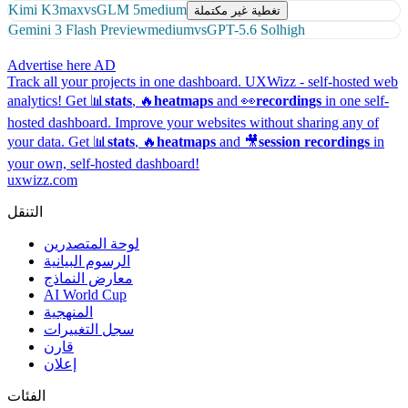
Kimi K3
max
vs
GLM 5
medium
تغطية غير مكتملة
Gemini 3 Flash Preview
medium
vs
GPT-5.6 Sol
high
Advertise here
AD
Track all your projects in one dashboard.
UXWizz - self-hosted web
analytics!
Get 📊
stats
, 🔥
heatmaps
and 👀
recordings
in one self-
hosted dashboard.
Improve your websites without sharing any of
your data. Get 📊
stats
, 🔥
heatmaps
and 🎥
session recordings
in
your own, self-hosted dashboard!
uxwizz.com
التنقل
لوحة المتصدرين
الرسوم البيانية
معارض النماذج
AI World Cup
المنهجية
سجل التغييرات
قارن
إعلان
الفئات