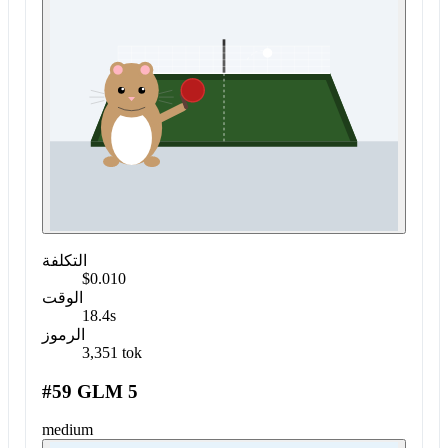
التكلفة
$0.010
الوقت
18.4s
الرموز
3,351 tok
#59 GLM 5
medium