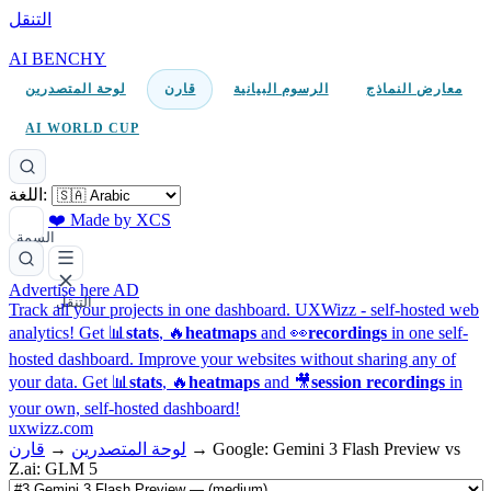
التنقل
AI BENCHY
معارض النماذج
الرسوم البيانية
قارن
لوحة المتصدرين
AI WORLD CUP
اللغة:
❤️ Made by XCS
السمة
Advertise here
AD
التنقل
Track all your projects in one dashboard.
UXWizz - self-hosted web
analytics!
Get 📊
stats
, 🔥
heatmaps
and 👀
recordings
in one self-
hosted dashboard.
Improve your websites without sharing any of
your data. Get 📊
stats
, 🔥
heatmaps
and 🎥
session recordings
in
your own, self-hosted dashboard!
uxwizz.com
Google: Gemini 3 Flash Preview vs
→
لوحة المتصدرين
→
قارن
Z.ai: GLM 5