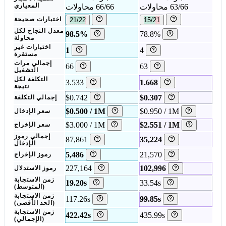
63/66 محاولات
66/66 محاولات
المعياري
15/21
21/22
اختبارات صحيحة
معدل النجاح لكل
98.5%
78.8%
محاولة
اختبارات غير
1
4
مستقرة
إجمالي مرات
66
63
التشغيل
التكلفة لكل
3.533
1.668
نتيجة
$0.742
$0.307
إجمالي التكلفة
$0.500 / 1M
$0.950 / 1M
سعر الإدخال
$3.000 / 1M
$2.551 / 1M
سعر الإخراج
إجمالي رموز
87,861
35,224
الإدخال
5,486
21,570
رموز الإخراج
227,164
102,996
رموز الاستدلال
زمن الاستجابة
19.20s
33.54s
(المتوسط)
زمن الاستجابة
117.26s
99.85s
(الحد الأقصى)
زمن الاستجابة
422.42s
435.99s
(الإجمالي)