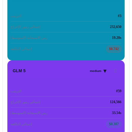
#3
الترتيب
232,650
إجمالي رموز الإخراج
19.20s
زمن الاستجابة (المتوسط)
$0.742
إجمالي التكلفة
▾
GLM 5
medium
#59
الترتيب
124,566
إجمالي رموز الإخراج
33.54s
زمن الاستجابة (المتوسط)
$0.307
إجمالي التكلفة