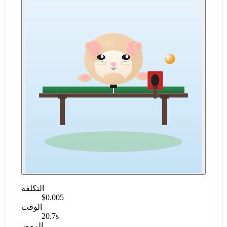
التكلفة
$0.005
الوقت
20.7s
الرموز