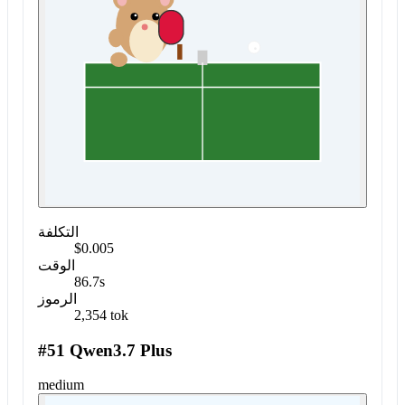
التكلفة
$0.005
الوقت
86.7s
الرموز
2,354 tok
#51 Qwen3.7 Plus
medium