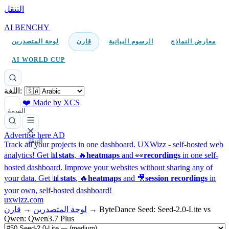
التنقل
AI BENCHY
معارض النماذج
الرسوم البيانية
قارن
لوحة المتصدرين
AI WORLD CUP
اللغة:
❤️ Made by XCS
السمة
Advertise here
AD
التنقل
Track all your projects in one dashboard.
UXWizz - self-hosted web
analytics!
Get 📊
stats
, 🔥
heatmaps
and 👀
recordings
in one self-
hosted dashboard.
Improve your websites without sharing any of
your data. Get 📊
stats
, 🔥
heatmaps
and 🎥
session recordings
in
your own, self-hosted dashboard!
uxwizz.com
ByteDance Seed: Seed-2.0-Lite vs
→
لوحة المتصدرين
→
قارن
Qwen: Qwen3.7 Plus