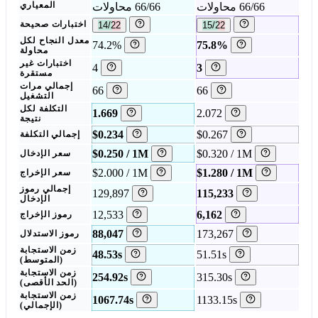
66/66 محاولات
66/66 محاولات
المعياري
15/22
14/22
اختبارات صحيحة
معدل النجاح لكل
74.2%
75.8%
محاولة
اختبارات غير
4
3
مستقرة
إجمالي مرات
66
66
التشغيل
التكلفة لكل
1.669
2.072
نتيجة
$0.234
$0.267
إجمالي التكلفة
$0.250 / 1M
$0.320 / 1M
سعر الإدخال
$2.000 / 1M
$1.280 / 1M
سعر الإخراج
إجمالي رموز
129,897
115,233
الإدخال
12,533
6,162
رموز الإخراج
88,047
173,267
رموز الاستدلال
زمن الاستجابة
48.53s
51.51s
(المتوسط)
زمن الاستجابة
254.92s
315.30s
(الحد الأقصى)
زمن الاستجابة
1067.74s
1133.15s
(الإجمالي)