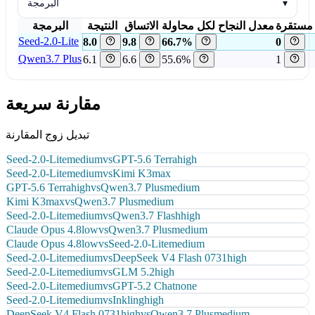
▾
البرمجة
 مستقرة
معدل النجاح لكل محاولة
الاتساق
النتيجة
البرمجة
Seed-2.0-Lite
8.0
9.8
66.7%
0
Qwen3.7 Plus
6.1
6.6
55.6%
1
مقارنة سريعة
تبديل زوج المقارنة
Seed-2.0-Lite
medium
vs
GPT-5.6 Terra
high
Seed-2.0-Lite
medium
vs
Kimi K3
max
GPT-5.6 Terra
high
vs
Qwen3.7 Plus
medium
Kimi K3
max
vs
Qwen3.7 Plus
medium
Seed-2.0-Lite
medium
vs
Qwen3.7 Flash
high
Claude Opus 4.8
low
vs
Qwen3.7 Plus
medium
Claude Opus 4.8
low
vs
Seed-2.0-Lite
medium
Seed-2.0-Lite
medium
vs
DeepSeek V4 Flash 0731
high
Seed-2.0-Lite
medium
vs
GLM 5.2
high
Seed-2.0-Lite
medium
vs
GPT-5.2 Chat
none
Seed-2.0-Lite
medium
vs
Inkling
high
DeepSeek V4 Flash 0731
high
vs
Qwen3.7 Plus
medium