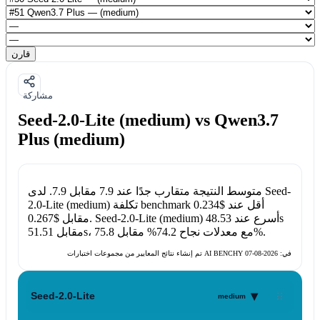
قارن
مشاركة
Seed-2.0-Lite (medium) vs Qwen3.7
Plus (medium)
Seed-
. لدى
متوسط النتيجة متقارب جدًا عند
7.9
مقابل
7.9
تكلفة benchmark أقل عند
$0.234
2.0-Lite (medium)
48.53s
أسرع عند
Seed-2.0-Lite (medium)
.
مقابل
$0.267
.
75.8%
، مع معدلات نجاح
74.2%
مقابل
51.51s
مقابل
تم إنشاء نتائج المعايير من مجموعات اختبارات AI BENCHY في:
2026-08-07
▾
Seed-2.0-Lite
medium