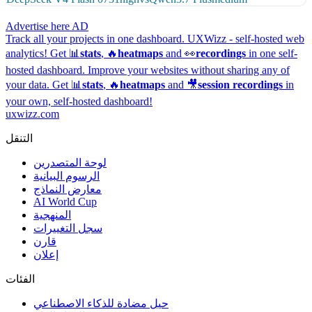
Advertise here
AD
Track all your projects in one dashboard.
UXWizz - self-hosted web
analytics!
Get 📊
stats
, 🔥
heatmaps
and 👀
recordings
in one self-
hosted dashboard.
Improve your websites without sharing any of
your data. Get 📊
stats
, 🔥
heatmaps
and 🎥
session recordings
in
your own, self-hosted dashboard!
uxwizz.com
التنقل
لوحة المتصدرين
الرسوم البيانية
معارض النماذج
AI World Cup
المنهجية
سجل التغييرات
قارن
إعلان
الفئات
حيل مضادة للذكاء الاصطناعي