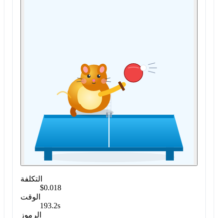
التكلفة
$0.018
الوقت
193.2s
الرموز