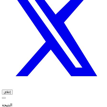
إغلاق
النتيجة