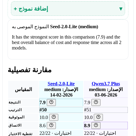
▾
+ إضافة نموذج
Seed-2.0-Lite (medium)
النموذج الموصى به
It has the strongest score in this comparison (7.9) and the
best overall balance of cost and response time across all 2
models.
مقارنة تفصيلية
Seed-2.0-Lite
Qwen3.7 Plus
الإصدار:
medium
الإصدار:
medium
المقياس
2026-02-14
2026-06-03
7.9
7.9
النتيجة
#50
#51
الترتيب
10.0
10.0
الموثوقية
8.6
8.9
الاتساق
22/22 اختبارات ·
22/22 اختبارات ·
تغطية الاختبار