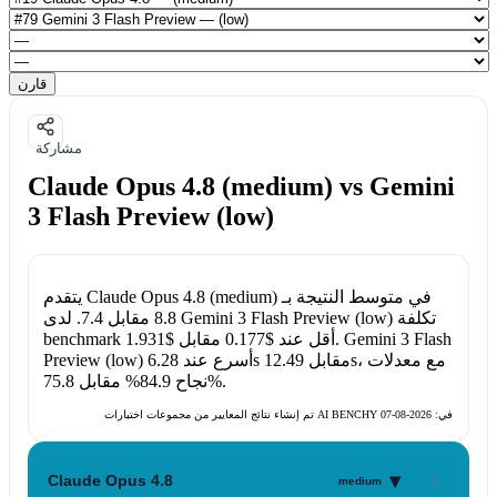
قارن
مشاركة
Claude Opus 4.8 (medium) vs Gemini
3 Flash Preview (low)
في متوسط النتيجة بـ
Claude Opus 4.8 (medium)
يتقدم
تكلفة
Gemini 3 Flash Preview (low)
. لدى
8.8
مقابل
7.4
Gemini 3 Flash
.
benchmark أقل عند
$0.177
مقابل
$1.931
، مع معدلات
12.49s
مقابل
6.28s
أسرع عند
Preview (low)
.
75.8%
نجاح
84.9%
مقابل
تم إنشاء نتائج المعايير من مجموعات اختبارات AI BENCHY في:
2026-08-07
▾
Claude Opus 4.8
medium