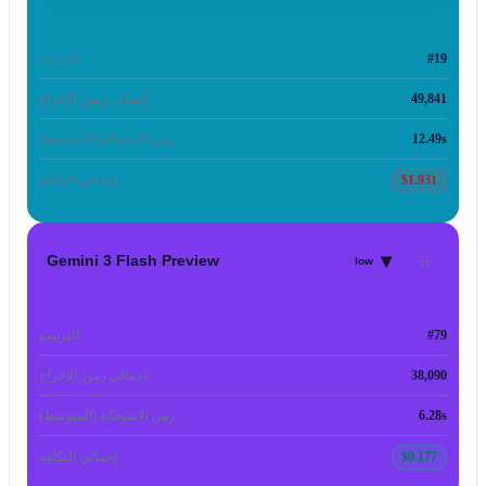
#19
الترتيب
49,841
إجمالي رموز الإخراج
12.49s
زمن الاستجابة (المتوسط)
$1.931
إجمالي التكلفة
▾
Gemini 3 Flash Preview
low
#79
الترتيب
38,090
إجمالي رموز الإخراج
6.28s
زمن الاستجابة (المتوسط)
$0.177
إجمالي التكلفة