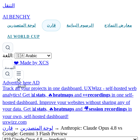
التنقل
AI BENCHY
معارض النماذج
الرسوم البيانية
قارن
لوحة المتصدرين
AI WORLD CUP
اللغة:
❤️ Made by XCS
السمة
Advertise here
AD
التنقل
Track all your projects in one dashboard.
UXWizz - self-hosted web
analytics!
Get 📊
stats
, 🔥
heatmaps
and 👀
recordings
in one self-
hosted dashboard.
Improve your websites without sharing any of
your data. Get 📊
stats
, 🔥
heatmaps
and 🎥
session recordings
in
your own, self-hosted dashboard!
uxwizz.com
Anthropic: Claude Opus 4.8 vs
→
لوحة المتصدرين
→
قارن
Google: Gemini 3 Flash Preview