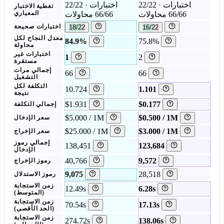
22/22 اختبارات ·
22/22 اختبارات ·
تغطية الاختبار
66/66 محاولات
66/66 محاولات
المعياري
16/22
18/22
اختبارات صحيحة
معدل النجاح لكل
84.9%
75.8%
محاولة
اختبارات غير
1
2
مستقرة
إجمالي مرات
66
66
التشغيل
التكلفة لكل
10.724
1.101
نتيجة
$1.931
$0.177
إجمالي التكلفة
$5.000 / 1M
$0.500 / 1M
سعر الإدخال
$25.000 / 1M
$3.000 / 1M
سعر الإخراج
إجمالي رموز
138,451
123,684
الإدخال
40,766
9,572
رموز الإخراج
9,075
28,518
رموز الاستدلال
زمن الاستجابة
12.49s
6.28s
(المتوسط)
زمن الاستجابة
70.54s
17.13s
(الحد الأقصى)
زمن الاستجابة
274.72s
138.06s