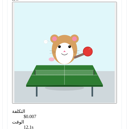
التكلفة
$0.007
الوقت
12.1s