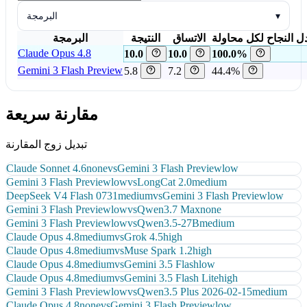
▾
البرمجة
ل النجاح لكل محاولة
الاتساق
النتيجة
البرمجة
Claude Opus 4.8
10.0
10.0
100.0%
Gemini 3 Flash Preview
5.8
7.2
44.4%
مقارنة سريعة
تبديل زوج المقارنة
Claude Sonnet 4.6
none
vs
Gemini 3 Flash Preview
low
Gemini 3 Flash Preview
low
vs
LongCat 2.0
medium
DeepSeek V4 Flash 0731
medium
vs
Gemini 3 Flash Preview
low
Gemini 3 Flash Preview
low
vs
Qwen3.7 Max
none
Gemini 3 Flash Preview
low
vs
Qwen3.5-27B
medium
Claude Opus 4.8
medium
vs
Grok 4.5
high
Claude Opus 4.8
medium
vs
Muse Spark 1.2
high
Claude Opus 4.8
medium
vs
Gemini 3.5 Flash
low
Claude Opus 4.8
medium
vs
Gemini 3.5 Flash Lite
high
Gemini 3 Flash Preview
low
vs
Qwen3.5 Plus 2026-02-15
medium
Claude Opus 4.8
none
vs
Gemini 3 Flash Preview
low