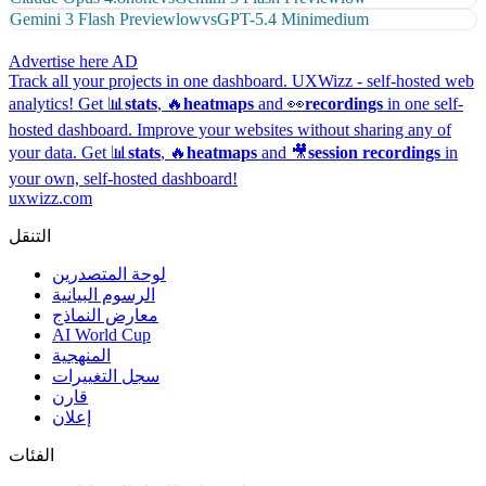
Gemini 3 Flash Preview
low
vs
GPT-5.4 Mini
medium
Advertise here
AD
Track all your projects in one dashboard.
UXWizz - self-hosted web
analytics!
Get 📊
stats
, 🔥
heatmaps
and 👀
recordings
in one self-
hosted dashboard.
Improve your websites without sharing any of
your data. Get 📊
stats
, 🔥
heatmaps
and 🎥
session recordings
in
your own, self-hosted dashboard!
uxwizz.com
التنقل
لوحة المتصدرين
الرسوم البيانية
معارض النماذج
AI World Cup
المنهجية
سجل التغييرات
قارن
إعلان
الفئات