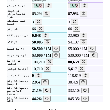
18/22
13/22
درست ٹیسٹس
فی کوشش
65.2%
87.9%
کامیابی کی
شرح
غیر مستحکم
3
3
ٹیسٹ
66
66
کل رنز
0.648
22.980
فی نتیجہ لاگت
$0.085
$4.137
کل لاگت
$0.500 / 1M
$5.000 / 1M
ان پٹ قیمت
$3.000 / 1M
$30.000 / 1M
آؤٹ پٹ قیمت
کل ان پٹ
104,210
80,659
ٹوکنز
10,710
5,617
آؤٹ پٹ ٹوکنز
0
118,819
ریزننگ ٹوکنز
ردِعمل کا وقت
2.95s
38.42s
(اوسط)
ردِعمل کا وقت
21.19s
332.10s
(زیادہ سے
زیادہ)
ردِعمل کا وقت
44.26s
845.35s
(کل)