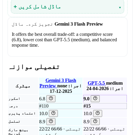
▾
+ ماڈل شامل کریں
Gemini 3 Flash Preview
تجویز کردہ ماڈل
It offers the best overall trade-off: a competitive score
(6.8), lower cost than GPT-5.5 (medium), and balanced
response time.
تفصیلی موازنہ
Gemini 3 Flash
GPT-5.5
medium
اجرا:
none
Preview
میٹرک
اجرا: 2026-04-24
2025-12-17
6.8
9.0
اسکور
#110
#15
درجہ
10.0
10.0
اعتماد پذیری
8.9
8.9
تسلسل
22/22 ٹیسٹس · 66/66
22/22 ٹیسٹس · 66/66
بینچ مارک
کوششیں
کوششیں
کوریج