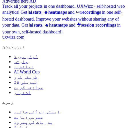
Advertise here
AD
Track all your projects in one dashboard.
UXWizz - self-hosted web
analytics!
Get 📊
stats
, 🔥
heatmaps
and 👀
recordings
in one self-
hosted dashboard.
Improve your websites without sharing any of
your data. Get 📊
stats
, 🔥
heatmaps
and 🎥
session recordings
in
your own, self-hosted dashboard!
uxwizz.com
نیویگیشن
لیڈر بورڈ
چارٹس
نمائشیں
AI World Cup
طریقہ کار
تبدیلی لاگ
موازنہ کریں
اشتہار
زمرے
اینٹی اے آئی چالیں
عمومی ذہانت
ہدایات کی پیروی
کوڈنگ