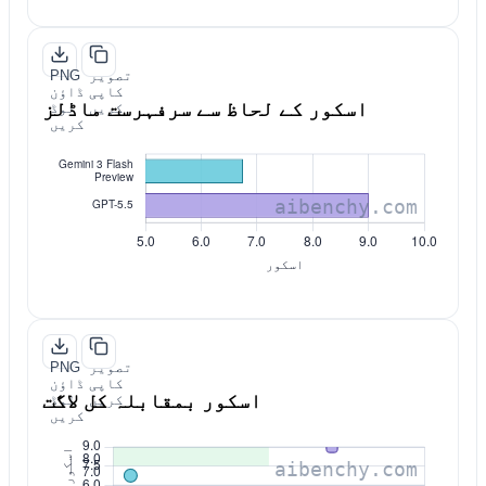
تصویر
PNG
کاپی
ڈاؤن
اسکور کے لحاظ سے سرفہرست ماڈلز
کریں
لوڈ
کریں
تصویر
PNG
کاپی
ڈاؤن
اسکور بمقابلہ کل لاگت
کریں
لوڈ
کریں