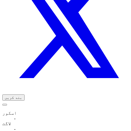
بند کریں
اسکور
-
لاگت
-