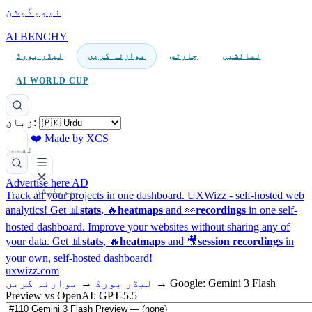
نیویگیشن
AI BENCHY
نمائشیں
چارٹس
موازنہ کریں
لیڈر بورڈ
AI WORLD CUP
زبان:
❤️ Made by XCS
تھیم
Advertise here
AD
نیویگیشن
Track all your projects in one dashboard.
UXWizz - self-hosted web
analytics!
Get 📊
stats
, 🔥
heatmaps
and 👀
recordings
in one self-
hosted dashboard.
Improve your websites without sharing any of
your data. Get 📊
stats
, 🔥
heatmaps
and 🎥
session recordings
in
your own, self-hosted dashboard!
uxwizz.com
Google: Gemini 3 Flash
→
لیڈر بورڈ
→
موازنہ کریں
Preview vs OpenAI: GPT-5.5