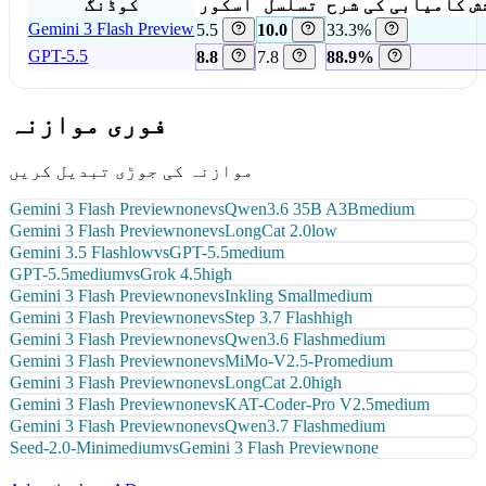
ش کامیابی کی شرح
تسلسل
اسکور
کوڈنگ
Gemini 3 Flash Preview
5.5
10.0
33.3%
GPT-5.5
8.8
7.8
88.9%
فوری موازنہ
موازنہ کی جوڑی تبدیل کریں
Gemini 3 Flash Preview
none
vs
Qwen3.6 35B A3B
medium
Gemini 3 Flash Preview
none
vs
LongCat 2.0
low
Gemini 3.5 Flash
low
vs
GPT-5.5
medium
GPT-5.5
medium
vs
Grok 4.5
high
Gemini 3 Flash Preview
none
vs
Inkling Small
medium
Gemini 3 Flash Preview
none
vs
Step 3.7 Flash
high
Gemini 3 Flash Preview
none
vs
Qwen3.6 Flash
medium
Gemini 3 Flash Preview
none
vs
MiMo-V2.5-Pro
medium
Gemini 3 Flash Preview
none
vs
LongCat 2.0
high
Gemini 3 Flash Preview
none
vs
KAT-Coder-Pro V2.5
medium
Gemini 3 Flash Preview
none
vs
Qwen3.7 Flash
medium
Seed-2.0-Mini
medium
vs
Gemini 3 Flash Preview
none