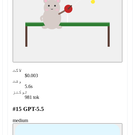
لاگت
$0.003
وقت
5.6s
ٹوکنز
981 tok
#15 GPT-5.5
medium