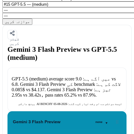
موازنہ کریں
شیئر
کریں
Gemini 3 Flash Preview vs GPT-5.5
(medium)
vs
average score میں آگے ہے:
9.0
GPT-5.5 (medium)
کی benchmark لاگت کم ہے:
Gemini 3 Flash Preview
.
6.8
تیز ہے:
Gemini 3 Flash Preview
.
$4.137
vs
$0.085
2.95s
vs
38.42s
، pass rates
65.2%
vs
87.9%
.
بینچ مارکس AI BENCHY ٹیسٹ سوئٹس سے اس وقت تیار کیے گئے:
2026-08-05
▾
Gemini 3 Flash Preview
none