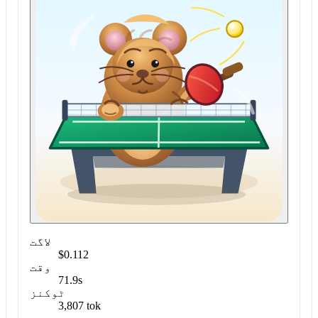
لاگت
$0.112
وقت
71.9s
ٹوکنز
3,807 tok