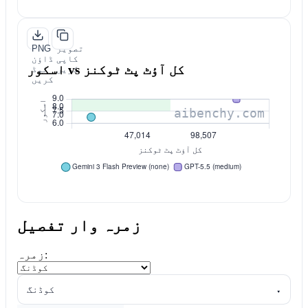
تصویر
PNG
کاپی
ڈاؤن
اسکور vs کل آؤٹ پٹ ٹوکنز
کریں
لوڈ
کریں
زمرہ وار تفصیل
زمرہ:
▾
کوڈنگ