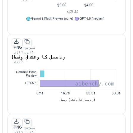
تصویر
PNG
کاپی
ڈاؤن
ردِعمل کا وقت (اوسط)
کریں
لوڈ
کریں
تصویر
PNG
کاپی
ڈاؤن