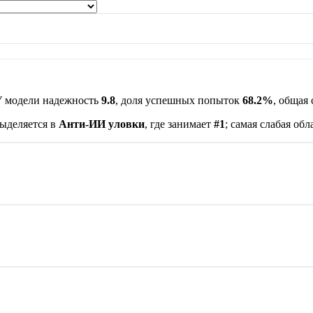
У модели надежность
9.8
, доля успешных попыток
68.2%
, общая
ыделяется в
Анти-ИИ уловки
, где занимает
#1
; самая слабая об