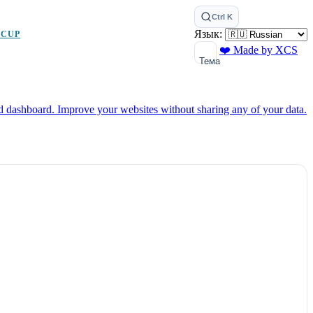
Ctrl K
Язык:
 CUP
❤️ Made by XCS
Тема
ed dashboard.
Improve your websites without sharing any of your data.