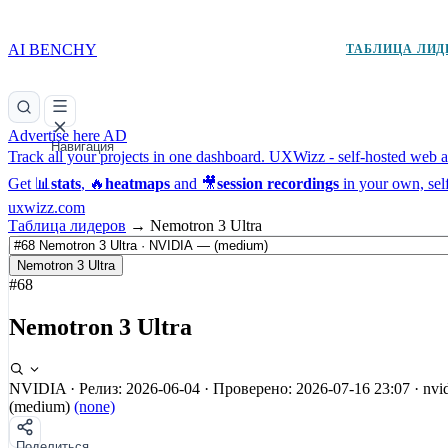
AI BENCHY
ТАБЛИЦА ЛИД
Advertise here
AD
Навигация
Track all your projects in one dashboard.
UXWizz - self-hosted web an
Get 📊
stats
, 🔥
heatmaps
and 🎥
session recordings
in your own, sel
uxwizz.com
Таблица лидеров
→
Nemotron 3 Ultra
Nemotron 3 Ultra
#68
Nemotron 3 Ultra
NVIDIA
·
Релиз: 2026-06-04
·
Проверено: 2026-07-16 23:07
·
nvi
(medium)
(none)
Поделиться