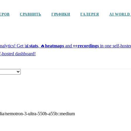
ЕРОВ
СРАВНИТЬ
ГРАФИКИ
ГАЛЕРЕЯ
AI WORLD
alytics!
Get 📊
stats
, 🔥
heatmaps
and 👀
recordings
in one self-host
f-hosted dashboard!
dia/nemotron-3-ultra-550b-a55b::medium