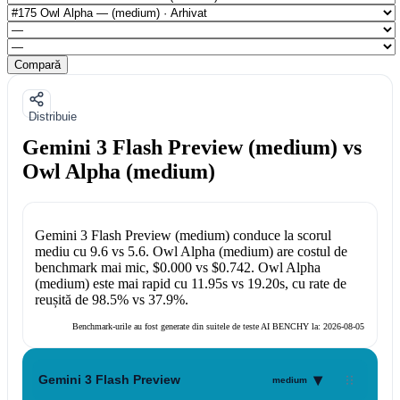
Compară
Distribuie
Gemini 3 Flash Preview (medium) vs
Owl Alpha (medium)
Gemini 3 Flash Preview (medium)
conduce la scorul
mediu cu
9.6
vs
5.6
.
Owl Alpha (medium)
are costul de
benchmark mai mic,
$0.000
vs
$0.742
.
Owl Alpha
(medium)
este mai rapid cu
11.95s
vs
19.20s
, cu rate de
reușită de
98.5%
vs
37.9%
.
Benchmark-urile au fost generate din suitele de teste AI BENCHY la:
2026-08-05
▾
Gemini 3 Flash Preview
medium