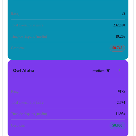
Rang
#3
Total tokenuri de ieșire
232,650
Timp de răspuns (mediu)
19.20s
Cost total
$0.742
▾
Owl Alpha
medium
Rang
#175
Total tokenuri de ieșire
2,974
Timp de răspuns (mediu)
11.95s
Cost total
$0.000