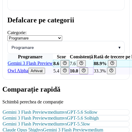
Defalcare pe categorii
Categorie:
Programare
▾
Programare
Scor
Consistență
Rată de trecere pe 
Gemini 3 Flash Preview
8.6
7.6
88.9%
Owl Alpha
5.4
10.0
33.3%
Arhivat
Comparație rapidă
Schimbă perechea de comparație
Gemini 3 Flash Preview
medium
vs
GPT-5.6 Sol
low
Gemini 3 Flash Preview
medium
vs
GPT-5.6 Sol
high
Gemini 3 Flash Preview
medium
vs
GPT-5.5
low
Claude Opus 5
high
vs
Gemini 3 Flash Preview
medium