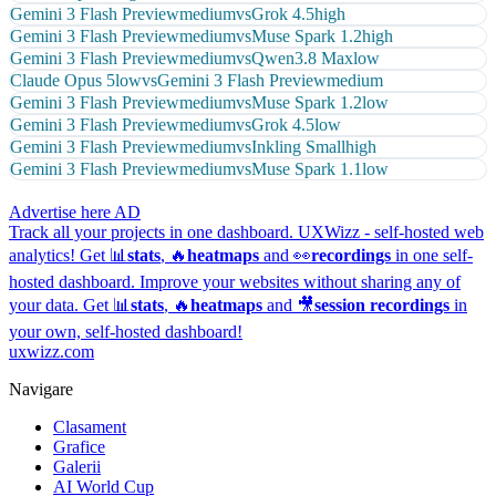
Gemini 3 Flash Preview
medium
vs
Grok 4.5
high
Gemini 3 Flash Preview
medium
vs
Muse Spark 1.2
high
Gemini 3 Flash Preview
medium
vs
Qwen3.8 Max
low
Claude Opus 5
low
vs
Gemini 3 Flash Preview
medium
Gemini 3 Flash Preview
medium
vs
Muse Spark 1.2
low
Gemini 3 Flash Preview
medium
vs
Grok 4.5
low
Gemini 3 Flash Preview
medium
vs
Inkling Small
high
Gemini 3 Flash Preview
medium
vs
Muse Spark 1.1
low
Advertise here
AD
Track all your projects in one dashboard.
UXWizz - self-hosted web
analytics!
Get 📊
stats
, 🔥
heatmaps
and 👀
recordings
in one self-
hosted dashboard.
Improve your websites without sharing any of
your data. Get 📊
stats
, 🔥
heatmaps
and 🎥
session recordings
in
your own, self-hosted dashboard!
uxwizz.com
Navigare
Clasament
Grafice
Galerii
AI World Cup