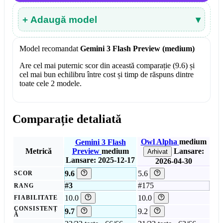
+ Adaugă model
▾
Model recomandat
Gemini 3 Flash Preview (medium)
Are cel mai puternic scor din această comparație (9.6) și
cel mai bun echilibru între cost și timp de răspuns dintre
toate cele 2 modele.
Comparație detaliată
Owl Alpha
medium
Gemini 3 Flash
Metrică
Preview
medium
Lansare:
Arhivat
Lansare: 2025-12-17
2026-04-30
9.6
5.6
SCOR
#3
#175
RANG
10.0
10.0
FIABILITATE
CONSISTENȚ
9.7
9.2
Ă