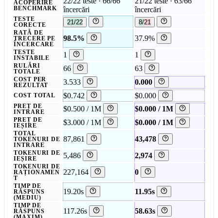
22/22 teste · 66/66
21/22 teste · 63/66
ACOPERIRE
BENCHMARK
încercări
încercări
TESTE
21/22
8/21
CORECTE
RATĂ DE
98.5%
37.9%
TRECERE PE
ÎNCERCARE
TESTE
1
1
INSTABILE
RULĂRI
66
63
TOTALE
COST PER
3.533
0.000
REZULTAT
$0.742
$0.000
COST TOTAL
PREȚ DE
$0.500 / 1M
$0.000 / 1M
INTRARE
PREȚ DE
$3.000 / 1M
$0.000 / 1M
IEȘIRE
TOTAL
87,861
43,478
TOKENURI DE
INTRARE
TOKENURI DE
5,486
2,974
IEȘIRE
TOKENURI DE
227,164
0
RAȚIONAMEN
T
TIMP DE
19.20s
11.95s
RĂSPUNS
(MEDIU)
TIMP DE
117.26s
58.63s
RĂSPUNS
(MAXIM)