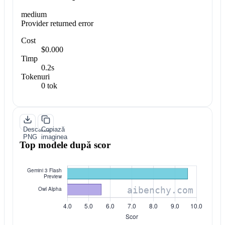
medium
Provider returned error
Cost
$0.000
Timp
0.2s
Tokenuri
0 tok
Descarcă
Copiază
PNG
imaginea
Top modele după scor