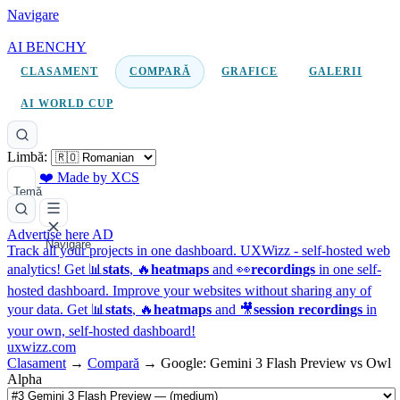
Navigare
AI BENCHY
CLASAMENT
COMPARĂ
GRAFICE
GALERII
AI WORLD CUP
Limbă:
❤️ Made by XCS
Temă
Advertise here
AD
Navigare
Track all your projects in one dashboard.
UXWizz - self-hosted web
analytics!
Get 📊
stats
, 🔥
heatmaps
and 👀
recordings
in one self-
hosted dashboard.
Improve your websites without sharing any of
your data. Get 📊
stats
, 🔥
heatmaps
and 🎥
session recordings
in
your own, self-hosted dashboard!
uxwizz.com
Clasament
→
Compară
→
Google: Gemini 3 Flash Preview vs Owl
Alpha