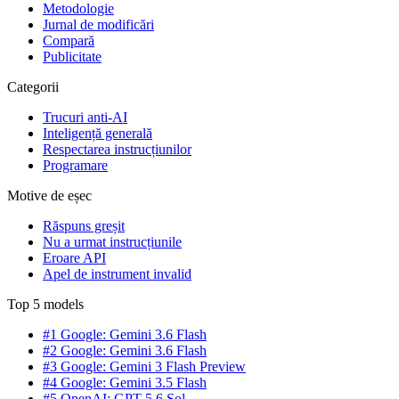
Metodologie
Jurnal de modificări
Compară
Publicitate
Categorii
Trucuri anti-AI
Inteligență generală
Respectarea instrucțiunilor
Programare
Motive de eșec
Răspuns greșit
Nu a urmat instrucțiunile
Eroare API
Apel de instrument invalid
Top 5 models
#1 Google: Gemini 3.6 Flash
#2 Google: Gemini 3.6 Flash
#3 Google: Gemini 3 Flash Preview
#4 Google: Gemini 3.5 Flash
#5 OpenAI: GPT-5.6 Sol