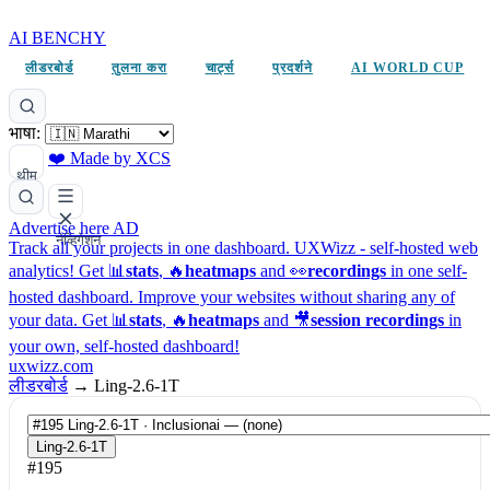
AI BENCHY
लीडरबोर्ड
तुलना करा
चार्ट्स
प्रदर्शने
AI WORLD CUP
भाषा:
❤️ Made by XCS
थीम
Advertise here
AD
नेव्हिगेशन
Track all your projects in one dashboard.
UXWizz - self-hosted web
analytics!
Get 📊
stats
, 🔥
heatmaps
and 👀
recordings
in one self-
hosted dashboard.
Improve your websites without sharing any of
your data. Get 📊
stats
, 🔥
heatmaps
and 🎥
session recordings
in
your own, self-hosted dashboard!
uxwizz.com
लीडरबोर्ड
→
Ling-2.6-1T
Ling-2.6-1T
#195