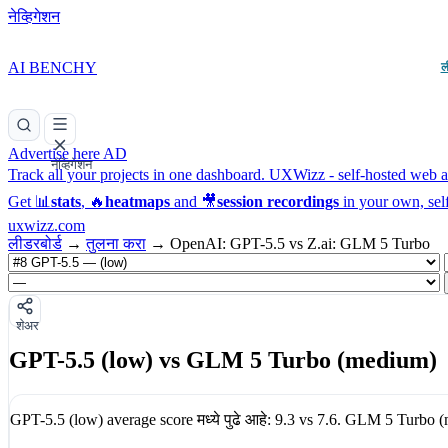
नेव्हिगेशन
AI BENCHY
ल
Advertise here
AD
नेव्हिगेशन
Track all your projects in one dashboard.
UXWizz - self-hosted web an
Get 📊
stats
, 🔥
heatmaps
and 🎥
session recordings
in your own, sel
uxwizz.com
लीडरबोर्ड
→
तुलना करा
→
OpenAI: GPT-5.5 vs Z.ai: GLM 5 Turbo
शेअर
GPT-5.5 (low) vs GLM 5 Turbo (medium)
GPT-5.5 (low)
average score मध्ये पुढे आहे:
9.3
vs
7.6
.
GLM 5 Turbo (