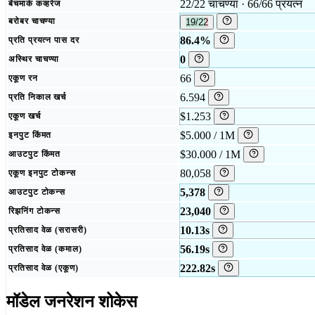
22/22 चाचण्या · 66/66 प्रयत्न
बेंचमार्क कव्हरेज
बरोबर चाचण्या
19/22
86.4%
प्रति प्रयत्न पास दर
0
अस्थिर चाचण्या
66
एकूण रन
6.594
प्रति निकाल खर्च
$1.253
एकूण खर्च
$5.000 / 1M
इनपुट किंमत
$30.000 / 1M
आउटपुट किंमत
80,058
एकूण इनपुट टोकन्स
5,378
आउटपुट टोकन्स
23,040
रिझनिंग टोकन्स
10.13s
प्रतिसाद वेळ (सरासरी)
56.19s
प्रतिसाद वेळ (कमाल)
222.82s
प्रतिसाद वेळ (एकूण)
मॉडेल जनरेशन शोकेस