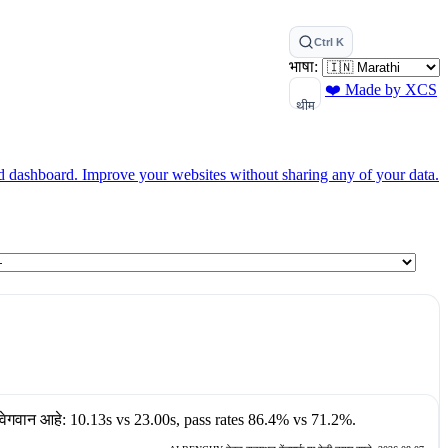
Ctrl K
भाषा:
❤️ Made by XCS
थीम
ed dashboard.
Improve your websites without sharing any of your data.
वेगवान आहे:
10.13s
vs
23.00s
, pass rates
86.4%
vs
71.2%
.