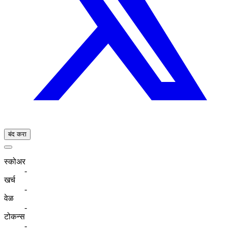
बंद करा
स्कोअर
-
खर्च
-
वेळ
-
टोकन्स
-