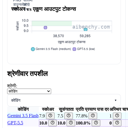
PNG
प्रतिमा
डाउनलोड
कॉपी
स्कोअर vs एकूण आउटपुट टोकन्स
करा
करा
श्रेणीवार तपशील
श्रेणी:
कोडिंग
▾
कोडिंग
स्कोअर
सुसंगतता
प्रति प्रयत्न पास दर
अस्थिर चाच
Gemini 3.5 Flash
7.9
7.5
77.8%
1
GPT-5.5
10.0
10.0
100.0%
0