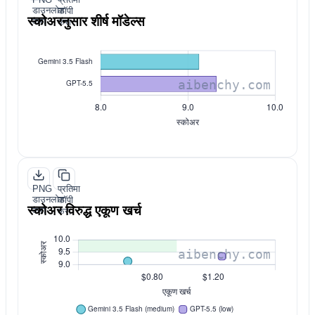
डाउनलोड
कॉपी
स्कोअरनुसार शीर्ष मॉडेल्स
करा
करा
PNG
प्रतिमा
डाउनलोड
कॉपी
स्कोअर विरुद्ध एकूण खर्च
करा
करा