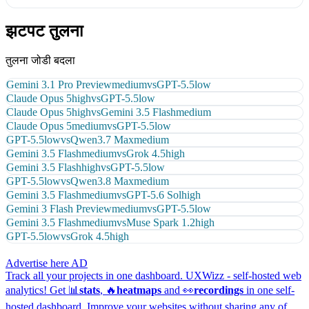
झटपट तुलना
तुलना जोडी बदला
Gemini 3.1 Pro Preview
medium
vs
GPT-5.5
low
Claude Opus 5
high
vs
GPT-5.5
low
Claude Opus 5
high
vs
Gemini 3.5 Flash
medium
Claude Opus 5
medium
vs
GPT-5.5
low
GPT-5.5
low
vs
Qwen3.7 Max
medium
Gemini 3.5 Flash
medium
vs
Grok 4.5
high
Gemini 3.5 Flash
high
vs
GPT-5.5
low
GPT-5.5
low
vs
Qwen3.8 Max
medium
Gemini 3.5 Flash
medium
vs
GPT-5.6 Sol
high
Gemini 3 Flash Preview
medium
vs
GPT-5.5
low
Gemini 3.5 Flash
medium
vs
Muse Spark 1.2
high
GPT-5.5
low
vs
Grok 4.5
high
Advertise here
AD
Track all your projects in one dashboard.
UXWizz - self-hosted web
analytics!
Get 📊
stats
, 🔥
heatmaps
and 👀
recordings
in one self-
hosted dashboard.
Improve your websites without sharing any of