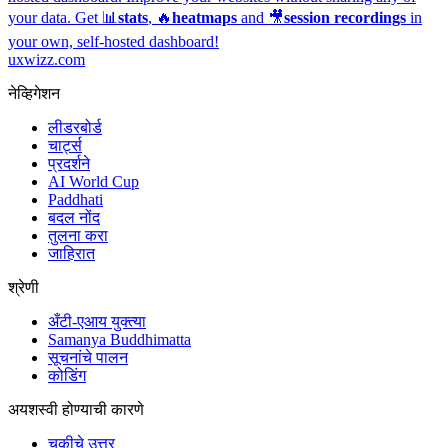
your data. Get 📊
stats
, 🔥
heatmaps
and 🎥
session recordings
in
your own, self-hosted dashboard!
uxwizz.com
नेव्हिगेशन
लीडरबोर्ड
चार्ट्स
प्रदर्शने
AI World Cup
Paddhati
बदल नोंद
तुलना करा
जाहिरात
श्रेणी
अँटी-एआय युक्त्या
Samanya Buddhimatta
सूचनांचे पालन
कोडिंग
अयशस्वी होण्याची कारणे
चुकीचे उत्तर