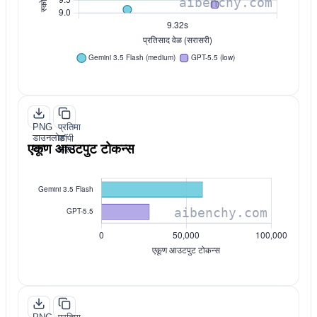
PNG
प्रतिमा
डाउनलोड
कॉपी
एकूण आउटपुट टोकन्स
करा
करा