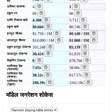
दर
4
1
अस्थिर चाचण्या
66
66
एकूण रन
4.308
5.712
प्रति निकाल खर्च
$0.604
$0.746
एकूण खर्च
$1.750 / 1M
$0.140 / 1M
इनपुट किंमत
$14.000 / 1M
$1.000 / 1M
आउटपुट किंमत
101,248
85,139
एकूण इनपुट टोकन्स
30,424
61,819
आउटपुट टोकन्स
0
678,766
रिझनिंग टोकन्स
प्रतिसाद वेळ
7.65s
58.06s
(सरासरी)
प्रतिसाद वेळ
38.52s
817.57s
(कमाल)
प्रतिसाद वेळ
168.39s
1161.18s
(एकूण)
मॉडेल जनरेशन शोकेस