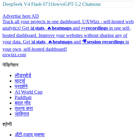
DeepSeek V4 Flash 0731
low
vs
GPT-5.2 Chat
none
Advertise here
AD
Track all your projects in one dashboard.
UXWizz - self-hosted web
analytics!
Get 📊
stats
, 🔥
heatmaps
and 👀
recordings
in one self-
hosted dashboard.
Improve your websites without sharing any of
your data. Get 📊
stats
, 🔥
heatmaps
and 🎥
session recordings
in
your own, self-hosted dashboard!
uxwizz.com
नेव्हिगेशन
लीडरबोर्ड
चार्ट्स
प्रदर्शने
AI World Cup
Paddhati
बदल नोंद
तुलना करा
जाहिरात
श्रेणी
अँटी-एआय युक्त्या