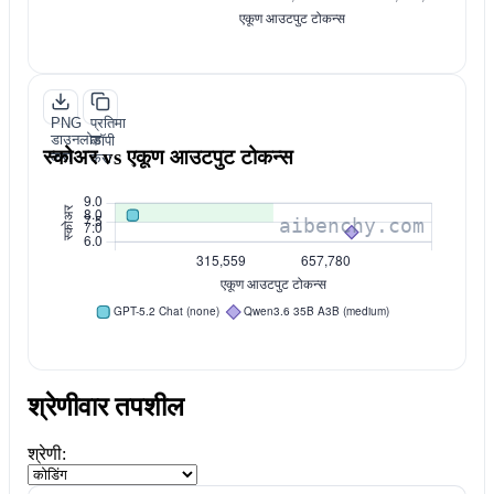
PNG
प्रतिमा
डाउनलोड
कॉपी
स्कोअर vs एकूण आउटपुट टोकन्स
करा
करा
श्रेणीवार तपशील
श्रेणी: