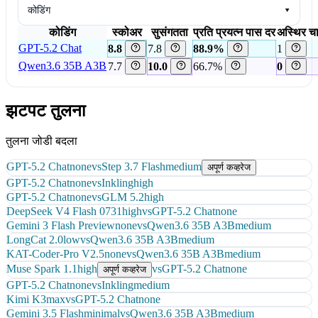
कोडिंग
▾
कोडिंग
स्कोअर
सुसंगतता
प्रति प्रयत्न पास दर
अस्थिर चा
GPT-5.2 Chat
8.8
7.8
88.9%
1
Qwen3.6 35B A3B
7.7
10.0
66.7%
0
झटपट तुलना
तुलना जोडी बदला
GPT-5.2 Chat
none
vs
Step 3.7 Flash
medium
अपूर्ण कव्हरेज
GPT-5.2 Chat
none
vs
Inkling
high
GPT-5.2 Chat
none
vs
GLM 5.2
high
DeepSeek V4 Flash 0731
high
vs
GPT-5.2 Chat
none
Gemini 3 Flash Preview
none
vs
Qwen3.6 35B A3B
medium
LongCat 2.0
low
vs
Qwen3.6 35B A3B
medium
KAT-Coder-Pro V2.5
none
vs
Qwen3.6 35B A3B
medium
Muse Spark 1.1
high
vs
GPT-5.2 Chat
none
अपूर्ण कव्हरेज
GPT-5.2 Chat
none
vs
Inkling
medium
Kimi K3
max
vs
GPT-5.2 Chat
none
Gemini 3.5 Flash
minimal
vs
Qwen3.6 35B A3B
medium