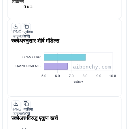
टोकन्स
0 tok
PNG
प्रतिमा
डाउनलोड
कॉपी
स्कोअरनुसार शीर्ष मॉडेल्स
करा
करा
PNG
प्रतिमा
डाउनलोड
कॉपी
स्कोअर विरुद्ध एकूण खर्च
करा
करा