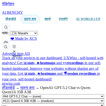
नेव्हिगेशन
AI BENCHY
लीडरबोर्ड
तुलना करा
चार्ट्स
प्रदर्शने
AI WORLD CUP
भाषा:
❤️ Made by XCS
थीम
Advertise here
AD
नेव्हिगेशन
Track all your projects in one dashboard.
UXWizz - self-hosted web
analytics!
Get 📊
stats
, 🔥
heatmaps
and 👀
recordings
in one self-
hosted dashboard.
Improve your websites without sharing any of
your data. Get 📊
stats
, 🔥
heatmaps
and 🎥
session recordings
in
your own, self-hosted dashboard!
uxwizz.com
लीडरबोर्ड
→
तुलना करा
→
OpenAI: GPT-5.2 Chat vs Qwen:
Qwen3.6 35B A3B