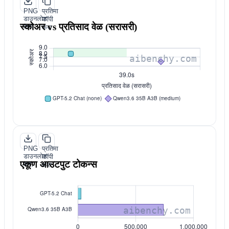
PNG
प्रतिमा
डाउनलोड
कॉपी
स्कोअर vs प्रतिसाद वेळ (सरासरी)
करा
करा
PNG
प्रतिमा
डाउनलोड
कॉपी
एकूण आउटपुट टोकन्स
करा
करा