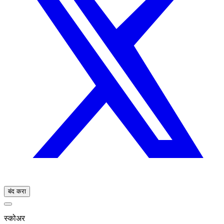
बंद करा
स्कोअर