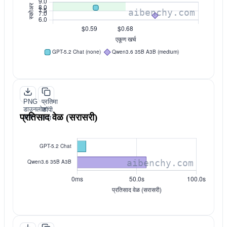
PNG
प्रतिमा
डाउनलोड
कॉपी
प्रतिसाद वेळ (सरासरी)
करा
करा