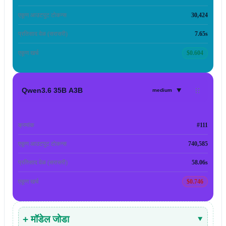
एकूण आउटपुट टोकन्स
30,424
प्रतिसाद वेळ (सरासरी)
7.65s
एकूण खर्च
$0.604
▾
Qwen3.6 35B A3B
medium
क्रमांक
#111
एकूण आउटपुट टोकन्स
740,585
प्रतिसाद वेळ (सरासरी)
58.06s
एकूण खर्च
$0.746
+ मॉडेल जोडा
▾