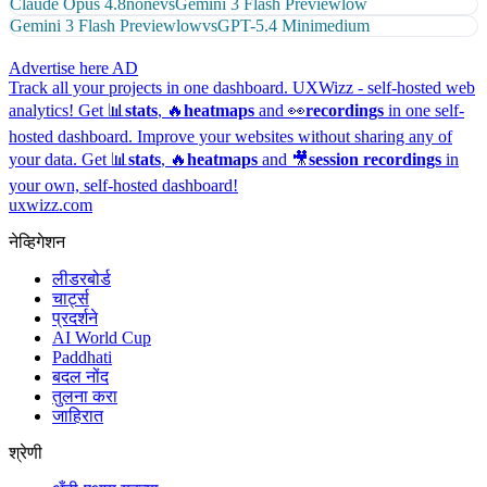
Claude Opus 4.8
none
vs
Gemini 3 Flash Preview
low
Gemini 3 Flash Preview
low
vs
GPT-5.4 Mini
medium
Advertise here
AD
Track all your projects in one dashboard.
UXWizz - self-hosted web
analytics!
Get 📊
stats
, 🔥
heatmaps
and 👀
recordings
in one self-
hosted dashboard.
Improve your websites without sharing any of
your data. Get 📊
stats
, 🔥
heatmaps
and 🎥
session recordings
in
your own, self-hosted dashboard!
uxwizz.com
नेव्हिगेशन
लीडरबोर्ड
चार्ट्स
प्रदर्शने
AI World Cup
Paddhati
बदल नोंद
तुलना करा
जाहिरात
श्रेणी