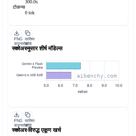
300.0s
टोकन्स
0 tok
PNG
प्रतिमा
डाउनलोड
कॉपी
स्कोअरनुसार शीर्ष मॉडेल्स
करा
करा
PNG
प्रतिमा
डाउनलोड
कॉपी
स्कोअर विरुद्ध एकूण खर्च
करा
करा