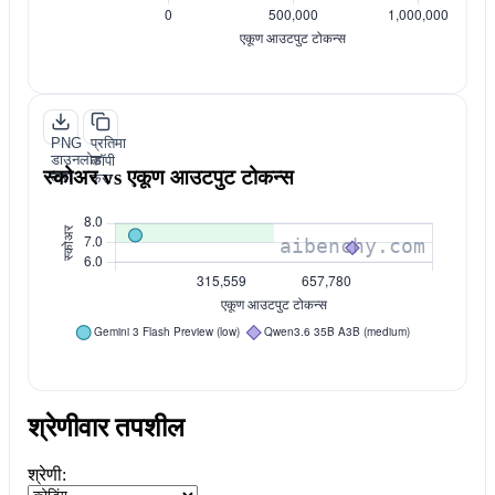
PNG
प्रतिमा
डाउनलोड
कॉपी
स्कोअर vs एकूण आउटपुट टोकन्स
करा
करा
श्रेणीवार तपशील
श्रेणी: