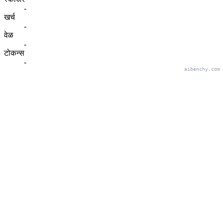
-
खर्च
-
वेळ
-
टोकन्स
-