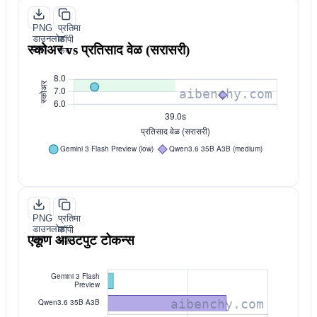
PNG
प्रतिमा
डाउनलोड
कॉपी
स्कोअर vs प्रतिसाद वेळ (सरासरी)
करा
करा
PNG
प्रतिमा
डाउनलोड
कॉपी
एकूण आउटपुट टोकन्स
करा
करा