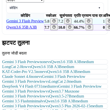
कोडिंग
▾
कोडिंग
स्कोअर
सुसंगतता
प्रति प्रयत्न पास दर
अस्थ
Gemini 3 Flash Preview
5.8
7.2
44.4%
1
Qwen3.6 35B A3B
7.7
10.0
66.7%
0
झटपट तुलना
तुलना जोडी बदला
Gemini 3 Flash Preview
none
vs
Qwen3.6 35B A3B
medium
LongCat 2.0
low
vs
Qwen3.6 35B A3B
medium
KAT-Coder-Pro V2.5
none
vs
Qwen3.6 35B A3B
medium
Claude Sonnet 4.6
none
vs
Gemini 3 Flash Preview
low
Gemini 3 Flash Preview
low
vs
LongCat 2.0
medium
DeepSeek V4 Flash 0731
medium
vs
Gemini 3 Flash Preview
low
Gemini 3 Flash Preview
low
vs
Qwen3.7 Max
none
Gemini 3 Flash Preview
low
vs
Qwen3.5-27B
medium
Gemini 3.5 Flash
minimal
vs
Qwen3.6 35B A3B
medium
Gemini 3 Flash Preview
low
vs
Qwen3.5 Plus 2026-02-15
medium