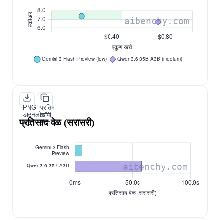
PNG
प्रतिमा
डाउनलोड
कॉपी
प्रतिसाद वेळ (सरासरी)
करा
करा