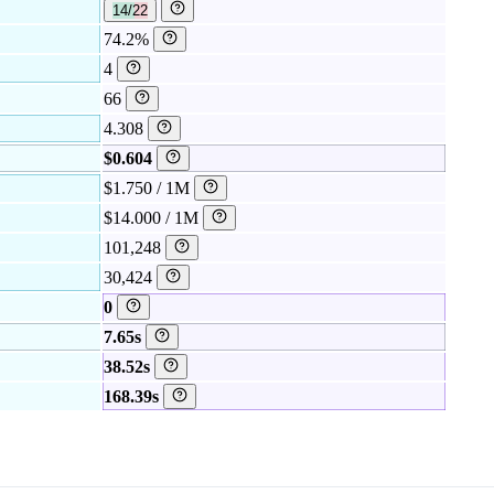
14/22
74.2%
4
66
4.308
$0.604
$1.750 / 1M
$14.000 / 1M
101,248
30,424
0
7.65s
38.52s
168.39s