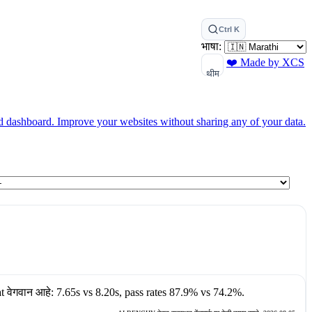
Ctrl K
भाषा:
❤️ Made by XCS
थीम
ed dashboard.
Improve your websites without sharing any of your data.
t
वेगवान आहे:
7.65s
vs
8.20s
, pass rates
87.9%
vs
74.2%
.