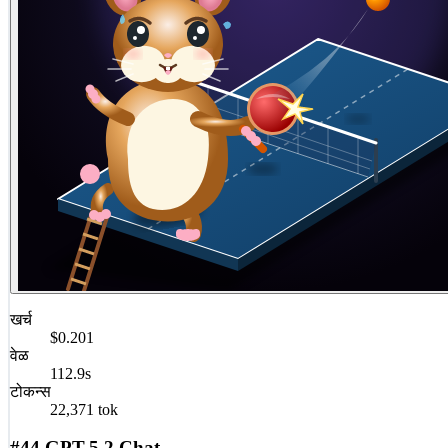
खर्च
$0.201
वेळ
112.9s
टोकन्स
22,371 tok
#44 GPT-5.2 Chat