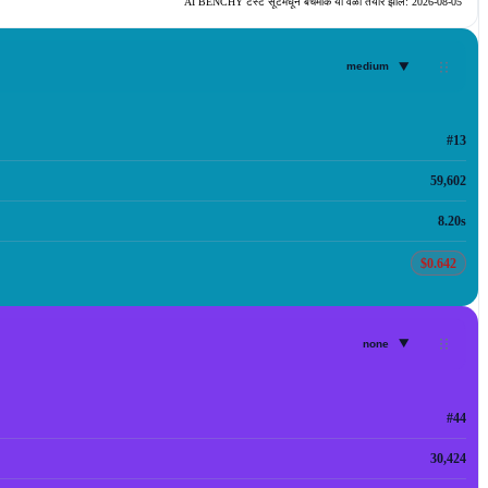
AI BENCHY टेस्ट सूटमधून बेंचमार्क या वेळी तयार झाले:
2026-08-05
▾
medium
#13
59,602
8.20s
$0.642
▾
none
#44
30,424