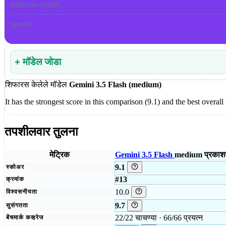
प्रतिसाद वेळ (सरासरी)
एकूण खर्च
+ मॉडेल जोडा
शिफारस केलेले मॉडेल
Gemini 3.5 Flash (medium)
It has the strongest score in this comparison (9.1) and the best overal
तपशीलवार तुलना
मेट्रिक
Gemini 3.5 Flash
medium
प्रकाश
9.1
स्कोअर
#13
क्रमांक
10.0
विश्वसनीयता
9.7
सुसंगतता
22/22 चाचण्या · 66/66 प्रयत्न
बेंचमार्क कव्हरेज