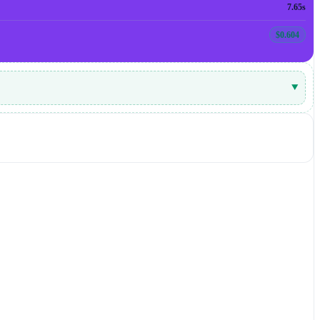
7.65s
$0.604
▾