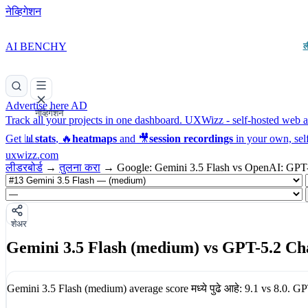
नेव्हिगेशन
AI BENCHY
ल
Advertise here
AD
नेव्हिगेशन
Track all your projects in one dashboard.
UXWizz - self-hosted web an
Get 📊
stats
, 🔥
heatmaps
and 🎥
session recordings
in your own, sel
uxwizz.com
लीडरबोर्ड
→
तुलना करा
→
Google: Gemini 3.5 Flash vs OpenAI: GPT
शेअर
Gemini 3.5 Flash (medium) vs GPT-5.2 Ch
Gemini 3.5 Flash (medium)
average score मध्ये पुढे आहे:
9.1
vs
8.0
.
GP