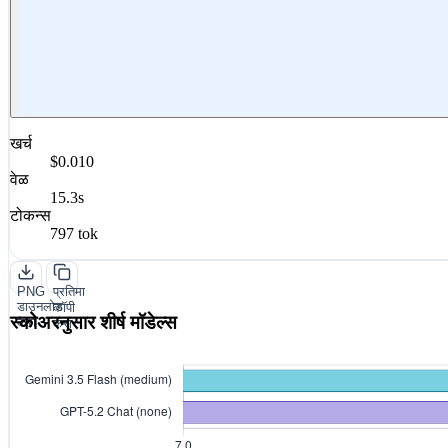
खर्च
$0.010
वेळ
15.3s
टोकन्स
797 tok
PNG
प्रतिमा
डाउनलोड
कॉपी
स्कोअरनुसार शीर्ष मॉडेल्स
करा
करा