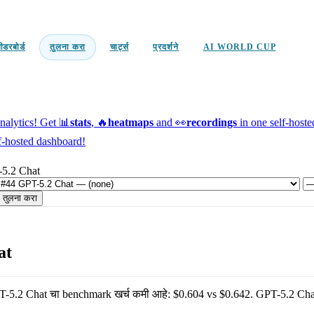
ीडरबोर्ड
तुलना करा
चार्ट्स
प्रदर्शने
AI WORLD CUP
alytics!
Get 📊
stats
, 🔥
heatmaps
and 👀
recordings
in one self-host
f-hosted dashboard!
-5.2 Chat
तुलना करा
at
T-5.2 Chat
चा benchmark खर्च कमी आहे:
$0.604
vs
$0.642
.
GPT-5.2 Cha