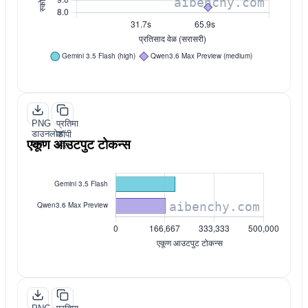
PNG
प्रतिमा
डाउनलोड
कॉपी
एकूण आउटपुट टोकन्स
करा
करा