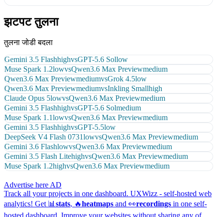
झटपट तुलना
तुलना जोडी बदला
Gemini 3.5 Flash
high
vs
GPT-5.6 Sol
low
Muse Spark 1.2
low
vs
Qwen3.6 Max Preview
medium
Qwen3.6 Max Preview
medium
vs
Grok 4.5
low
Qwen3.6 Max Preview
medium
vs
Inkling Small
high
Claude Opus 5
low
vs
Qwen3.6 Max Preview
medium
Gemini 3.5 Flash
high
vs
GPT-5.6 Sol
medium
Muse Spark 1.1
low
vs
Qwen3.6 Max Preview
medium
Gemini 3.5 Flash
high
vs
GPT-5.5
low
DeepSeek V4 Flash 0731
low
vs
Qwen3.6 Max Preview
medium
Gemini 3.6 Flash
low
vs
Qwen3.6 Max Preview
medium
Gemini 3.5 Flash Lite
high
vs
Qwen3.6 Max Preview
medium
Muse Spark 1.2
high
vs
Qwen3.6 Max Preview
medium
Advertise here
AD
Track all your projects in one dashboard.
UXWizz - self-hosted web
analytics!
Get 📊
stats
, 🔥
heatmaps
and 👀
recordings
in one self-
hosted dashboard.
Improve your websites without sharing any of