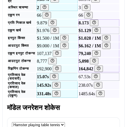
दर
2
3
अस्थिर चाचण्या
66
66
एकूण रन
9.879
8.173
प्रति निकाल खर्च
$1.976
$1.129
एकूण खर्च
$1.500 / 1M
$1.028 / 1M
इनपुट किंमत
$9.000 / 1M
$6.162 / 1M
आउटपुट किंमत
107,137
79,240
एकूण इनपुट टोकन्स
8,777
5,098
आउटपुट टोकन्स
192,900
164,842
रिझनिंग टोकन्स
प्रतिसाद वेळ
15.07s
67.53s
(सरासरी)
प्रतिसाद वेळ
145.92s
238.07s
(कमाल)
प्रतिसाद वेळ
331.48s
1485.64s
(एकूण)
मॉडेल जनरेशन शोकेस