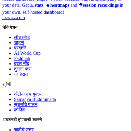
your data. Get 📊
stats
, 🔥
heatmaps
and 🎥
session recordings
in
your own, self-hosted dashboard!
uxwizz.com
नेव्हिगेशन
लीडरबोर्ड
चार्ट्स
प्रदर्शने
AI World Cup
Paddhati
बदल नोंद
तुलना करा
जाहिरात
श्रेणी
अँटी-एआय युक्त्या
Samanya Buddhimatta
सूचनांचे पालन
कोडिंग
अयशस्वी होण्याची कारणे
चुकीचे उत्तर