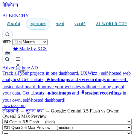
नेव्हिगेशन
AI BENCHY
लीडरबोर्ड
तुलना करा
चार्ट्स
प्रदर्शने
AI WORLD CUP
भाषा:
❤️ Made by XCS
थीम
Advertise here
AD
नेव्हिगेशन
Track all your projects in one dashboard.
UXWizz - self-hosted web
analytics!
Get 📊
stats
, 🔥
heatmaps
and 👀
recordings
in one self-
hosted dashboard.
Improve your websites without sharing any of
your data. Get 📊
stats
, 🔥
heatmaps
and 🎥
session recordings
in
your own, self-hosted dashboard!
uxwizz.com
लीडरबोर्ड
→
तुलना करा
→
Google: Gemini 3.5 Flash vs Qwen:
Qwen3.6 Max Preview