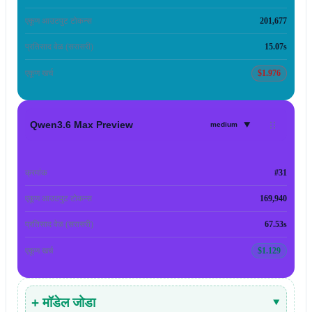
एकूण आउटपुट टोकन्स
201,677
प्रतिसाद वेळ (सरासरी)
15.07s
एकूण खर्च
$1.976
▾
Qwen3.6 Max Preview
medium
क्रमांक
#31
एकूण आउटपुट टोकन्स
169,940
प्रतिसाद वेळ (सरासरी)
67.53s
एकूण खर्च
$1.129
+ मॉडेल जोडा
▾