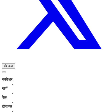
बंद करा
स्कोअर
-
खर्च
-
वेळ
-
टोकन्स
-