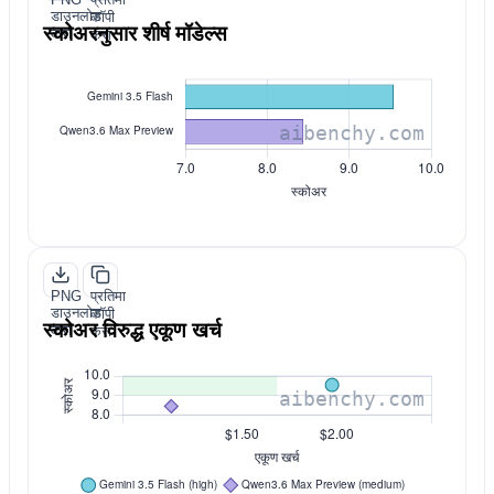
डाउनलोड
कॉपी
स्कोअरनुसार शीर्ष मॉडेल्स
करा
करा
PNG
प्रतिमा
डाउनलोड
कॉपी
स्कोअर विरुद्ध एकूण खर्च
करा
करा