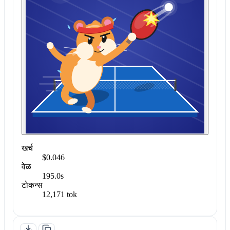
खर्च
$0.046
वेळ
195.0s
टोकन्स
12,171 tok