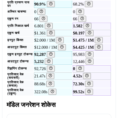
प्रति प्रयत्न पास
90.9%
68.2%
दर
0
0
अस्थिर चाचण्या
66
66
एकूण रन
6.801
1.582
प्रति निकाल खर्च
$1.361
$0.197
एकूण खर्च
$2.000 / 1M
$1.475 / 1M
इनपुट किंमत
$12.000 / 1M
$4.425 / 1M
आउटपुट किंमत
92,287
95,983
एकूण इनपुट टोकन्स
5,232
12,446
आउटपुट टोकन्स
92,726
0
रिझनिंग टोकन्स
प्रतिसाद वेळ
21.47s
4.52s
(सरासरी)
प्रतिसाद वेळ
88.68s
72.30s
(कमाल)
प्रतिसाद वेळ
322.08s
99.52s
(एकूण)
मॉडेल जनरेशन शोकेस