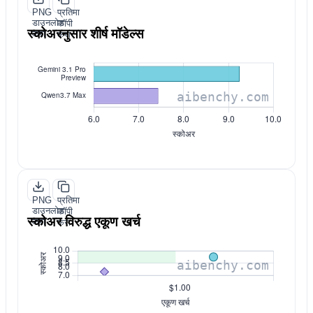
PNG
प्रतिमा
डाउनलोड
कॉपी
स्कोअरनुसार शीर्ष मॉडेल्स
करा
करा
PNG
प्रतिमा
डाउनलोड
कॉपी
स्कोअर विरुद्ध एकूण खर्च
करा
करा