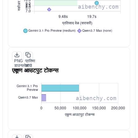
PNG
प्रतिमा
डाउनलोड
कॉपी
एकूण आउटपुट टोकन्स
करा
करा