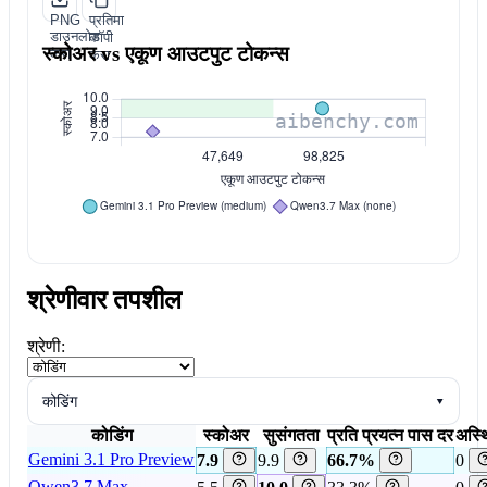
PNG
प्रतिमा
डाउनलोड
कॉपी
स्कोअर vs एकूण आउटपुट टोकन्स
करा
करा
श्रेणीवार तपशील
श्रेणी:
कोडिंग
▾
कोडिंग
स्कोअर
सुसंगतता
प्रति प्रयत्न पास दर
अस्थ
Gemini 3.1 Pro Preview
7.9
9.9
66.7%
0
Qwen3.7 Max