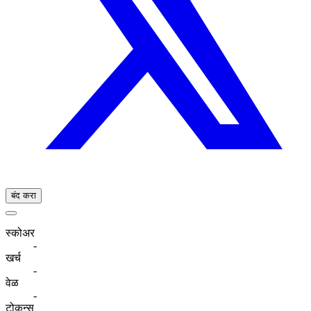
बंद करा
स्कोअर
-
खर्च
-
वेळ
-
टोकन्स