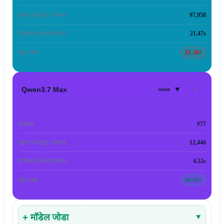
एकूण आउटपुट टोकन्स
97,958
प्रतिसाद वेळ (सरासरी)
21.47s
एकूण खर्च
$1.361
▾
Qwen3.7 Max
none
क्रमांक
#77
एकूण आउटपुट टोकन्स
12,446
प्रतिसाद वेळ (सरासरी)
4.52s
एकूण खर्च
$0.197
+ मॉडेल जोडा
▾