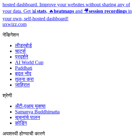
hosted dashboard.
Improve your websites without sharing any of
your data. Get 📊
stats
, 🔥
heatmaps
and 🎥
session recordings
in
your own, self-hosted dashboard!
uxwizz.com
नेव्हिगेशन
लीडरबोर्ड
चार्ट्स
प्रदर्शने
AI World Cup
Paddhati
बदल नोंद
तुलना करा
जाहिरात
श्रेणी
अँटी-एआय युक्त्या
Samanya Buddhimatta
सूचनांचे पालन
कोडिंग
अयशस्वी होण्याची कारणे