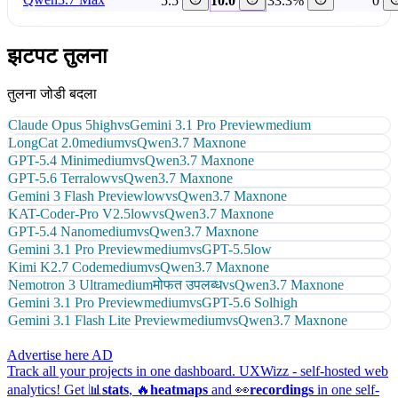
5.5
10.0
33.3%
0
झटपट तुलना
तुलना जोडी बदला
Claude Opus 5
high
vs
Gemini 3.1 Pro Preview
medium
LongCat 2.0
medium
vs
Qwen3.7 Max
none
GPT-5.4 Mini
medium
vs
Qwen3.7 Max
none
GPT-5.6 Terra
low
vs
Qwen3.7 Max
none
Gemini 3 Flash Preview
low
vs
Qwen3.7 Max
none
KAT-Coder-Pro V2.5
low
vs
Qwen3.7 Max
none
GPT-5.4 Nano
medium
vs
Qwen3.7 Max
none
Gemini 3.1 Pro Preview
medium
vs
GPT-5.5
low
Kimi K2.7 Code
medium
vs
Qwen3.7 Max
none
Nemotron 3 Ultra
medium
मोफत उपलब्ध
vs
Qwen3.7 Max
none
Gemini 3.1 Pro Preview
medium
vs
GPT-5.6 Sol
high
Gemini 3.1 Flash Lite Preview
medium
vs
Qwen3.7 Max
none
Advertise here
AD
Track all your projects in one dashboard.
UXWizz - self-hosted web
analytics!
Get 📊
stats
, 🔥
heatmaps
and 👀
recordings
in one self-