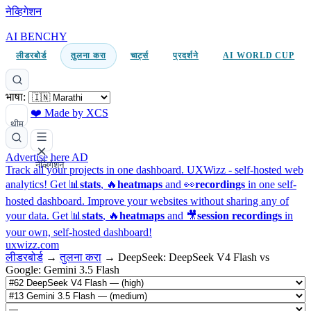
नेव्हिगेशन
AI BENCHY
लीडरबोर्ड
तुलना करा
चार्ट्स
प्रदर्शने
AI WORLD CUP
भाषा:
❤️ Made by XCS
थीम
Advertise here
AD
नेव्हिगेशन
Track all your projects in one dashboard.
UXWizz - self-hosted web
analytics!
Get 📊
stats
, 🔥
heatmaps
and 👀
recordings
in one self-
hosted dashboard.
Improve your websites without sharing any of
your data. Get 📊
stats
, 🔥
heatmaps
and 🎥
session recordings
in
your own, self-hosted dashboard!
uxwizz.com
लीडरबोर्ड
→
तुलना करा
→
DeepSeek: DeepSeek V4 Flash vs
Google: Gemini 3.5 Flash