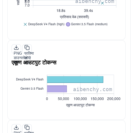
PNG
प्रतिमा
डाउनलोड
कॉपी
एकूण आउटपुट टोकन्स
करा
करा