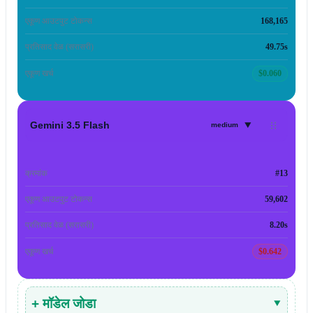
एकूण आउटपुट टोकन्स
168,165
प्रतिसाद वेळ (सरासरी)
49.75s
एकूण खर्च
$0.060
▾
Gemini 3.5 Flash
medium
क्रमांक
#13
एकूण आउटपुट टोकन्स
59,602
प्रतिसाद वेळ (सरासरी)
8.20s
एकूण खर्च
$0.642
+ मॉडेल जोडा
▾