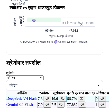
PNG
प्रतिमा
डाउनलोड
कॉपी
स्कोअर vs एकूण आउटपुट टोकन्स
करा
करा
श्रेणीवार तपशील
श्रेणी:
कोडिंग
▾
कोडिंग
स्कोअर
सुसंगतता
प्रति प्रयत्न पास दर
अस्थिर च
DeepSeek V4 Flash
7.8
10.0
66.7%
0
Gemini 3.5 Flash
7.9
7.5
77.8%
1