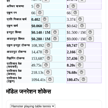
दर
5
1
अस्थिर चाचण्या
66
66
एकूण रन
0.402
3.374
प्रति निकाल खर्च
$0.060
$0.642
एकूण खर्च
$0.140 / 1M
$1.500 / 1M
इनपुट किंमत
$0.280 / 1M
$9.000 / 1M
आउटपुट किंमत
108,392
69,747
एकूण इनपुट टोकन्स
14,478
2,166
आउटपुट टोकन्स
153,687
57,436
रिझनिंग टोकन्स
प्रतिसाद वेळ
49.75s
8.20s
(सरासरी)
प्रतिसाद वेळ
218.13s
76.68s
(कमाल)
प्रतिसाद वेळ
1094.41s
180.47s
(एकूण)
मॉडेल जनरेशन शोकेस