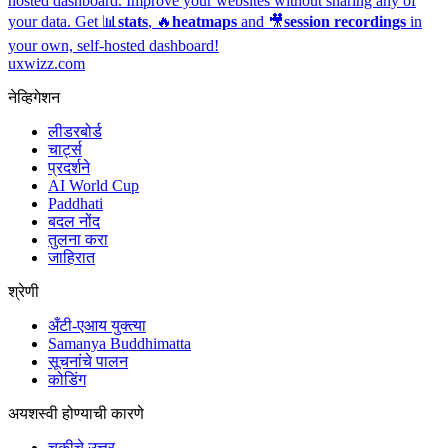
hosted dashboard.
Improve your websites without sharing any of
your data. Get 📊
stats
, 🔥
heatmaps
and 🎥
session recordings
in
your own, self-hosted dashboard!
uxwizz.com
नेव्हिगेशन
लीडरबोर्ड
चार्ट्स
प्रदर्शने
AI World Cup
Paddhati
बदल नोंद
तुलना करा
जाहिरात
श्रेणी
अँटी-एआय युक्त्या
Samanya Buddhimatta
सूचनांचे पालन
कोडिंग
अयशस्वी होण्याची कारणे
चुकीचे उत्तर