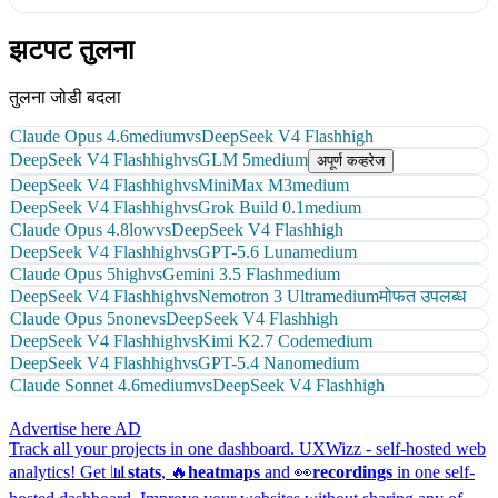
झटपट तुलना
तुलना जोडी बदला
Claude Opus 4.6
medium
vs
DeepSeek V4 Flash
high
DeepSeek V4 Flash
high
vs
GLM 5
medium
अपूर्ण कव्हरेज
DeepSeek V4 Flash
high
vs
MiniMax M3
medium
DeepSeek V4 Flash
high
vs
Grok Build 0.1
medium
Claude Opus 4.8
low
vs
DeepSeek V4 Flash
high
DeepSeek V4 Flash
high
vs
GPT-5.6 Luna
medium
Claude Opus 5
high
vs
Gemini 3.5 Flash
medium
DeepSeek V4 Flash
high
vs
Nemotron 3 Ultra
medium
मोफत उपलब्ध
Claude Opus 5
none
vs
DeepSeek V4 Flash
high
DeepSeek V4 Flash
high
vs
Kimi K2.7 Code
medium
DeepSeek V4 Flash
high
vs
GPT-5.4 Nano
medium
Claude Sonnet 4.6
medium
vs
DeepSeek V4 Flash
high
Advertise here
AD
Track all your projects in one dashboard.
UXWizz - self-hosted web
analytics!
Get 📊
stats
, 🔥
heatmaps
and 👀
recordings
in one self-