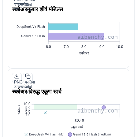
डाउनलोड
कॉपी
स्कोअरनुसार शीर्ष मॉडेल्स
करा
करा
PNG
प्रतिमा
डाउनलोड
कॉपी
स्कोअर विरुद्ध एकूण खर्च
करा
करा