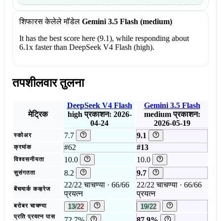
शिफारस केलेले मॉडेल
Gemini 3.5 Flash (medium)
It has the best score here (9.1), while responding about
6.1x faster than DeepSeek V4 Flash (high).
तपशीलवार तुलना
DeepSeek V4 Flash
Gemini 3.5 Flash
मेट्रिक
high
प्रकाशन: 2026-
medium
प्रकाशन:
04-24
2026-05-19
7.7
9.1
स्कोअर
#62
#13
क्रमांक
10.0
10.0
विश्वसनीयता
8.2
9.7
सुसंगतता
22/22 चाचण्या · 66/66
22/22 चाचण्या · 66/66
बेंचमार्क कव्हरेज
प्रयत्न
प्रयत्न
बरोबर चाचण्या
13/22
19/22
प्रति प्रयत्न पास
72.7%
87.9%