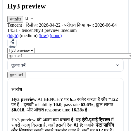
Hy3 preview
संग्रहीत
Tencent
·
रिलीज़: 2026-04-22
·
परीक्षण किया गया: 2026-06-04
14:31
·
tencent/hy3-preview::medium
(high)
(medium)
(low)
(none)
शेयर
तुलना करें
तुलना करें
सारांश
Hy3 preview
AI BENCHY पर
6.5
स्कोर करता है और
#122
पर है। इसकी reliability
10.0
, pass rate
63.6%
, कुल लागत
$0.018
, और औसत response time
16.28s
है।
Hy3 preview को अलग क्या बनाता है:
यह
एंटी-एआई ट्रिक्स
में
सबसे अलग दिखता है, जहाँ इसकी रैंक
#1
है; जबकि
डेटा पार्सिंग
और निष्कर्षण
इसकी सबसे कमजोर जगह है, जहाँ यह
#12
पर है।