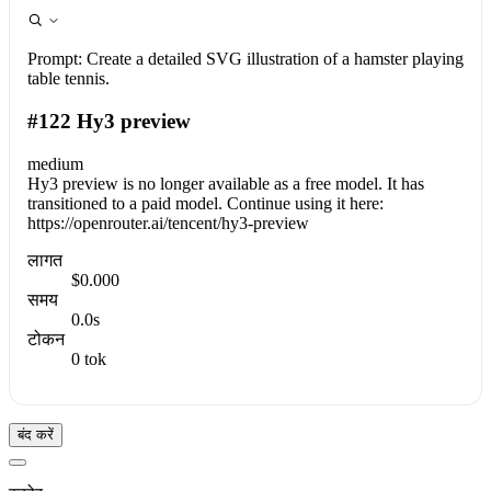
Prompt:
Create a detailed SVG illustration of a hamster playing
table tennis.
#122 Hy3 preview
medium
Hy3 preview is no longer available as a free model. It has
transitioned to a paid model. Continue using it here:
https://openrouter.ai/tencent/hy3-preview
लागत
$0.000
समय
0.0s
टोकन
0 tok
बंद करें