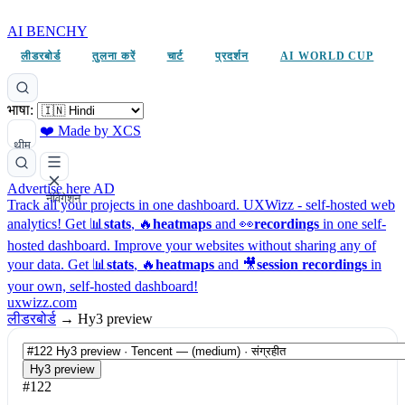
AI BENCHY
लीडरबोर्ड
तुलना करें
चार्ट
प्रदर्शन
AI WORLD CUP
भाषा:
❤️ Made by XCS
थीम
Advertise here
AD
नेविगेशन
Track all your projects in one dashboard.
UXWizz - self-hosted web
analytics!
Get 📊
stats
, 🔥
heatmaps
and 👀
recordings
in one self-
hosted dashboard.
Improve your websites without sharing any of
your data. Get 📊
stats
, 🔥
heatmaps
and 🎥
session recordings
in
your own, self-hosted dashboard!
uxwizz.com
लीडरबोर्ड
→
Hy3 preview
Hy3 preview
#122