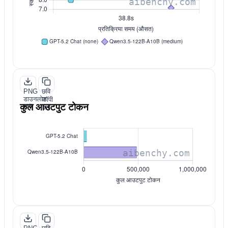
PNG
छवि
डाउनलोड
कॉपी
कुल आउटपुट टोकन
करें
करें