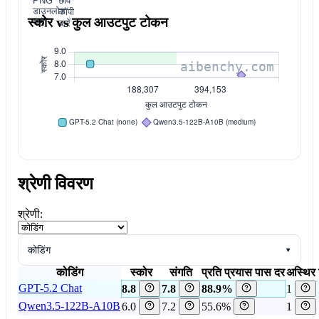
PNG
छवि
डाउनलोड
कॉपी
स्कोर vs कुल आउटपुट टोकन
करें
करें
श्रेणी विवरण
श्रेणी:
कोडिंग
▾
कोडिंग
स्कोर
संगति
प्रति प्रयास पास दर
अस्थिर 
GPT-5.2 Chat
8.8
7.8
88.9%
1
Qwen3.5-122B-A10B
6.0
7.2
55.6%
1