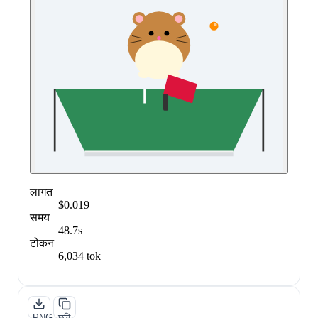
लागत
$0.019
समय
48.7s
टोकन
6,034 tok
PNG
छवि