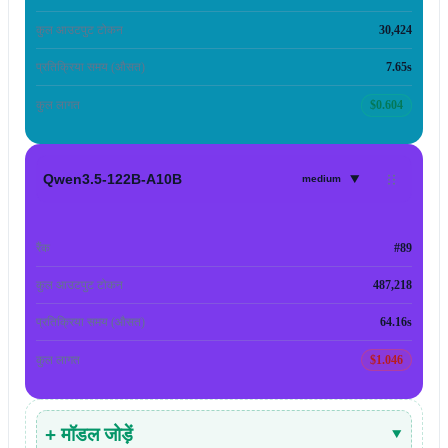
कुल आउटपुट टोकन
30,424
प्रतिक्रिया समय (औसत)
7.65s
कुल लागत
$0.604
▾
Qwen3.5-122B-A10B
medium
रैंक
#89
कुल आउटपुट टोकन
487,218
प्रतिक्रिया समय (औसत)
64.16s
कुल लागत
$1.046
+ मॉडल जोड़ें
▾