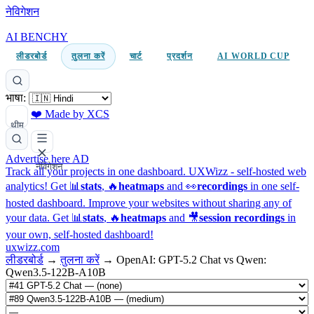
नेविगेशन
AI BENCHY
लीडरबोर्ड
तुलना करें
चार्ट
प्रदर्शन
AI WORLD CUP
भाषा:
❤️ Made by XCS
थीम
Advertise here
AD
नेविगेशन
Track all your projects in one dashboard.
UXWizz - self-hosted web
analytics!
Get 📊
stats
, 🔥
heatmaps
and 👀
recordings
in one self-
hosted dashboard.
Improve your websites without sharing any of
your data. Get 📊
stats
, 🔥
heatmaps
and 🎥
session recordings
in
your own, self-hosted dashboard!
uxwizz.com
लीडरबोर्ड
→
तुलना करें
→
OpenAI: GPT-5.2 Chat vs Qwen:
Qwen3.5-122B-A10B