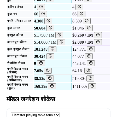
दर
4
4
अस्थिर टेस्ट
66
66
कुल रन
4.308
8.509
प्रति परिणाम लागत
$0.604
$1.046
कुल लागत
$1.750 / 1M
$0.260 / 1M
इनपुट कीमत
$14.000 / 1M
$2.080 / 1M
आउटपुट कीमत
101,248
124,771
कुल इनपुट टोकन
30,424
44,077
आउटपुट टोकन
0
443,141
रीजनिंग टोकन
प्रतिक्रिया समय
7.65s
64.16s
(औसत)
प्रतिक्रिया समय
38.52s
519.30s
(अधिकतम)
प्रतिक्रिया समय
168.39s
1411.60s
(कुल)
मॉडल जनरेशन शोकेस