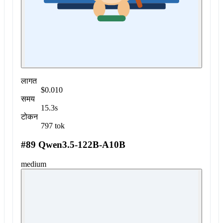
लागत
$0.010
समय
15.3s
टोकन
797 tok
#89 Qwen3.5-122B-A10B
medium