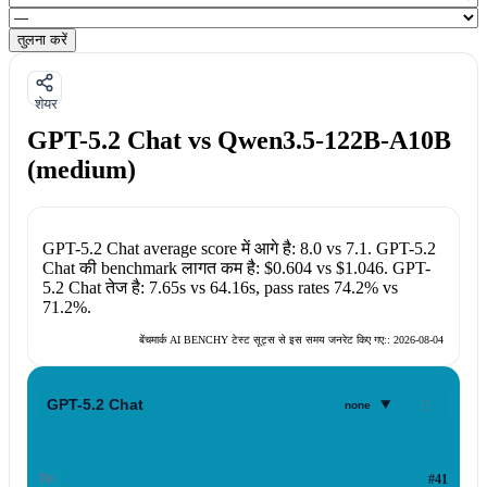
तुलना करें
शेयर
GPT-5.2 Chat vs Qwen3.5-122B-A10B
(medium)
GPT-5.2 Chat
average score में आगे है:
8.0
vs
7.1
.
GPT-5.2
Chat
की benchmark लागत कम है:
$0.604
vs
$1.046
.
GPT-
5.2 Chat
तेज है:
7.65s
vs
64.16s
, pass rates
74.2%
vs
71.2%
.
बेंचमार्क AI BENCHY टेस्ट सूट्स से इस समय जनरेट किए गए::
2026-08-04
▾
GPT-5.2 Chat
none
रैंक
#41