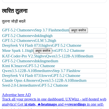
त्वरित तुलना
तुलना जोड़ी बदलें
GPT-5.2 Chat
none
vs
Step 3.7 Flash
medium
अधूरा कवरेज
GPT-5.2 Chat
none
vs
Inkling
high
GPT-5.2 Chat
none
vs
GLM 5.2
high
DeepSeek V4 Flash 0731
high
vs
GPT-5.2 Chat
none
Muse Spark 1.1
high
vs
GPT-5.2 Chat
none
अधूरा कवरेज
KAT-Coder-Pro V2.5
high
vs
Qwen3.5-122B-A10B
medium
GPT-5.2 Chat
none
vs
Inkling
medium
Kimi K3
max
vs
GPT-5.2 Chat
none
Qwen3.5-122B-A10B
medium
vs
Step 3.7 Flash
low
DeepSeek V4 Flash 0731
low
vs
GPT-5.2 Chat
none
Claude Opus 4.8
none
vs
Qwen3.5-122B-A10B
medium
Seed-2.0-Lite
medium
vs
GPT-5.2 Chat
none
Advertise here
AD
Track all your projects in one dashboard.
UXWizz - self-hosted web
analytics!
Get 📊
stats
, 🔥
heatmaps
and 👀
recordings
in one self-