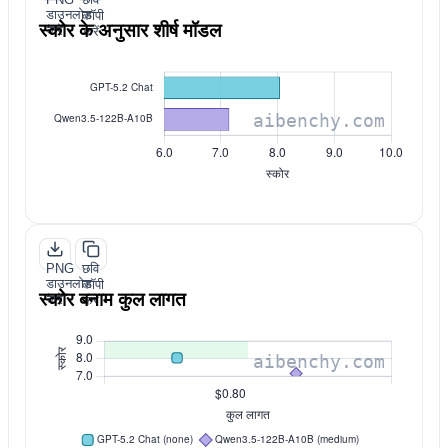
डाउनलोड
कॉपी
स्कोर के अनुसार शीर्ष मॉडल
करें
करें
PNG
छवि
डाउनलोड
कॉपी
स्कोर बनाम कुल लागत
करें
करें