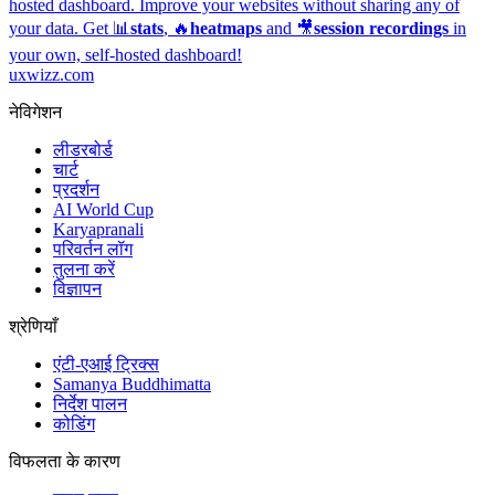
hosted dashboard.
Improve your websites without sharing any of
your data. Get 📊
stats
, 🔥
heatmaps
and 🎥
session recordings
in
your own, self-hosted dashboard!
uxwizz.com
नेविगेशन
लीडरबोर्ड
चार्ट
प्रदर्शन
AI World Cup
Karyapranali
परिवर्तन लॉग
तुलना करें
विज्ञापन
श्रेणियाँ
एंटी-एआई ट्रिक्स
Samanya Buddhimatta
निर्देश पालन
कोडिंग
विफलता के कारण