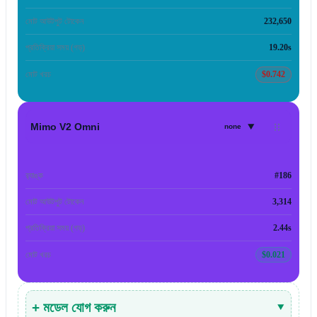
মোট আউটপুট টোকেন
232,650
প্রতিক্রিয়া সময় (গড়)
19.20s
মোট খরচ
$0.742
▾
Mimo V2 Omni
none
র‍্যাঙ্ক
#186
মোট আউটপুট টোকেন
3,314
প্রতিক্রিয়া সময় (গড়)
2.44s
মোট খরচ
$0.021
+ মডেল যোগ করুন
▾