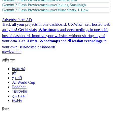
Gemini 3 Flash Preview
medium
vs
Inkling Small
high
Gemini 3 Flash Preview
medium
vs
Muse Spark 1.1
low
Advertise here
AD
Track all your projects in one dashboard.
UXWizz - self-hosted web
analytics!
Get 📊
stats
, 🔥
heatmaps
and 👀
recordings
in one self-
hosted dashboard.
Improve your websites without sharing any of
your data. Get 📊
stats
, 🔥
heatmaps
and 🎥
session recordings
in
your own, self-hosted dashboard!
uxwizz.com
নেভিগেশন
লিডারবোর্ড
চার্ট
প্রদর্শনী
AI World Cup
Poddhoti
পরিবর্তনপঞ্জি
তুলনা করুন
বিজ্ঞাপন
বিভাগ