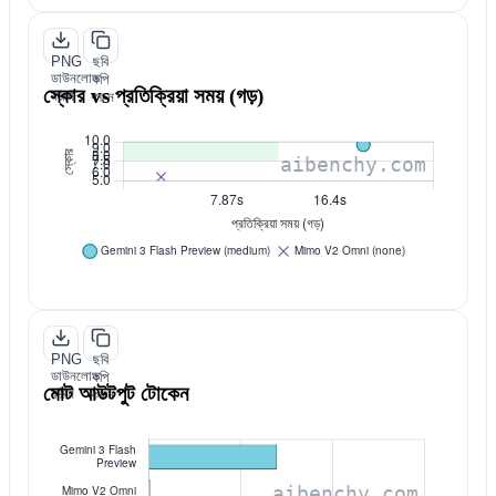
PNG
ছবি
ডাউনলোড
কপি
স্কোর vs প্রতিক্রিয়া সময় (গড়)
করুন
করুন
PNG
ছবি
ডাউনলোড
কপি
মোট আউটপুট টোকেন
করুন
করুন