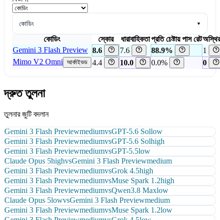
কোডিং
▾
কোডিং
স্কোর
ধারাবাহিকতা
প্রতি চেষ্টায় পাস রেট
অস্থির
Gemini 3 Flash Preview
8.6
7.6
88.9%
1
Mimo V2 Omni
আর্কাইভড
4.4
10.0
0.0%
0
দ্রুত তুলনা
তুলনার জুটি বদলান
Gemini 3 Flash Preview
medium
vs
GPT-5.6 Sol
low
Gemini 3 Flash Preview
medium
vs
GPT-5.6 Sol
high
Gemini 3 Flash Preview
medium
vs
GPT-5.5
low
Claude Opus 5
high
vs
Gemini 3 Flash Preview
medium
Gemini 3 Flash Preview
medium
vs
Grok 4.5
high
Gemini 3 Flash Preview
medium
vs
Muse Spark 1.2
high
Gemini 3 Flash Preview
medium
vs
Qwen3.8 Max
low
Claude Opus 5
low
vs
Gemini 3 Flash Preview
medium
Gemini 3 Flash Preview
medium
vs
Muse Spark 1.2
low
Gemini 3 Flash Preview
medium
vs
Grok 4.5
low