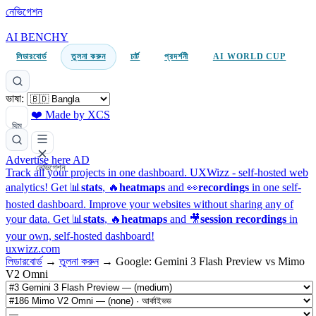
নেভিগেশন
AI BENCHY
লিডারবোর্ড
তুলনা করুন
চার্ট
প্রদর্শনী
AI WORLD CUP
ভাষা:
❤️ Made by XCS
থিম
Advertise here
AD
নেভিগেশন
Track all your projects in one dashboard.
UXWizz - self-hosted web
analytics!
Get 📊
stats
, 🔥
heatmaps
and 👀
recordings
in one self-
hosted dashboard.
Improve your websites without sharing any of
your data. Get 📊
stats
, 🔥
heatmaps
and 🎥
session recordings
in
your own, self-hosted dashboard!
uxwizz.com
লিডারবোর্ড
→
তুলনা করুন
→
Google: Gemini 3 Flash Preview vs Mimo
V2 Omni