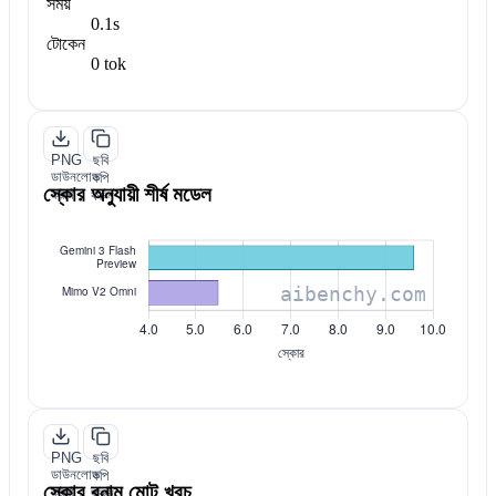
সময়
0.1s
টোকেন
0 tok
PNG
ছবি
ডাউনলোড
কপি
স্কোর অনুযায়ী শীর্ষ মডেল
করুন
করুন
PNG
ছবি
ডাউনলোড
কপি
স্কোর বনাম মোট খরচ
করুন
করুন