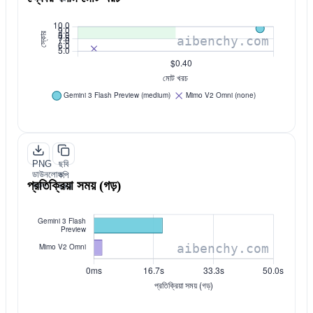
PNG
ছবি
ডাউনলোড
কপি
প্রতিক্রিয়া সময় (গড়)
করুন
করুন