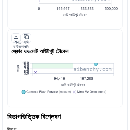
PNG
ছবি
ডাউনলোড
কপি
স্কোর vs মোট আউটপুট টোকেন
করুন
করুন
বিভাগভিত্তিক বিশ্লেষণ
বিভাগ: