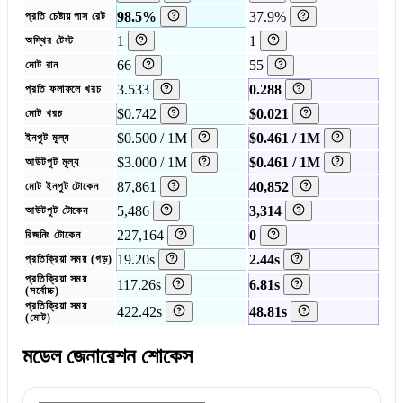
98.5%
37.9%
প্রতি চেষ্টায় পাস রেট
1
1
অস্থির টেস্ট
66
55
মোট রান
3.533
0.288
প্রতি ফলাফলে খরচ
$0.742
$0.021
মোট খরচ
$0.500 / 1M
$0.461 / 1M
ইনপুট মূল্য
$3.000 / 1M
$0.461 / 1M
আউটপুট মূল্য
87,861
40,852
মোট ইনপুট টোকেন
5,486
3,314
আউটপুট টোকেন
227,164
0
রিজনিং টোকেন
19.20s
2.44s
প্রতিক্রিয়া সময় (গড়)
প্রতিক্রিয়া সময়
117.26s
6.81s
(সর্বোচ্চ)
প্রতিক্রিয়া সময়
422.42s
48.81s
(মোট)
মডেল জেনারেশন শোকেস