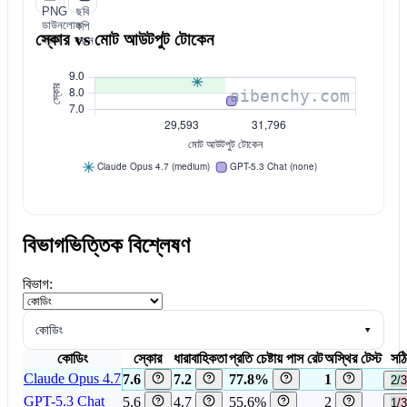
PNG
ছবি
ডাউনলোড
কপি
স্কোর vs মোট আউটপুট টোকেন
করুন
করুন
বিভাগভিত্তিক বিশ্লেষণ
বিভাগ:
কোডিং
▾
কোডিং
স্কোর
ধারাবাহিকতা
প্রতি চেষ্টায় পাস রেট
অস্থির টেস্ট
সঠি
Claude Opus 4.7
7.6
7.2
77.8%
1
2/3
GPT-5.3 Chat
5.6
4.7
55.6%
2
1/3