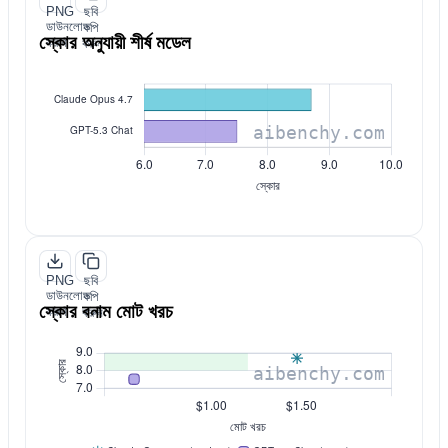
PNG
ছবি
ডাউনলোড
কপি
স্কোর অনুযায়ী শীর্ষ মডেল
করুন
করুন
PNG
ছবি
ডাউনলোড
কপি
স্কোর বনাম মোট খরচ
করুন
করুন