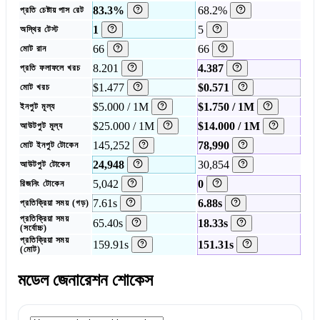
83.3%
68.2%
প্রতি চেষ্টায় পাস রেট
1
5
অস্থির টেস্ট
66
66
মোট রান
8.201
4.387
প্রতি ফলাফলে খরচ
$1.477
$0.571
মোট খরচ
$5.000 / 1M
$1.750 / 1M
ইনপুট মূল্য
$25.000 / 1M
$14.000 / 1M
আউটপুট মূল্য
145,252
78,990
মোট ইনপুট টোকেন
24,948
30,854
আউটপুট টোকেন
5,042
0
রিজনিং টোকেন
7.61s
6.88s
প্রতিক্রিয়া সময় (গড়)
প্রতিক্রিয়া সময়
65.40s
18.33s
(সর্বোচ্চ)
প্রতিক্রিয়া সময়
159.91s
151.31s
(মোট)
মডেল জেনারেশন শোকেস