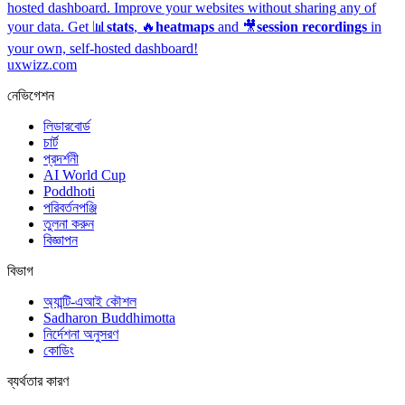
hosted dashboard.
Improve your websites without sharing any of
your data. Get 📊
stats
, 🔥
heatmaps
and 🎥
session recordings
in
your own, self-hosted dashboard!
uxwizz.com
নেভিগেশন
লিডারবোর্ড
চার্ট
প্রদর্শনী
AI World Cup
Poddhoti
পরিবর্তনপঞ্জি
তুলনা করুন
বিজ্ঞাপন
বিভাগ
অ্যান্টি-এআই কৌশল
Sadharon Buddhimotta
নির্দেশনা অনুসরণ
কোডিং
ব্যর্থতার কারণ