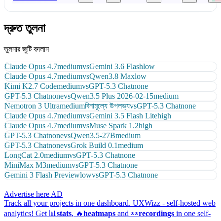
দ্রুত তুলনা
তুলনার জুটি বদলান
Claude Opus 4.7
medium
vs
Gemini 3.6 Flash
low
Claude Opus 4.7
medium
vs
Qwen3.8 Max
low
Kimi K2.7 Code
medium
vs
GPT-5.3 Chat
none
GPT-5.3 Chat
none
vs
Qwen3.5 Plus 2026-02-15
medium
Nemotron 3 Ultra
medium
বিনামূল্যে উপলভ্য
vs
GPT-5.3 Chat
none
Claude Opus 4.7
medium
vs
Gemini 3.5 Flash Lite
high
Claude Opus 4.7
medium
vs
Muse Spark 1.2
high
GPT-5.3 Chat
none
vs
Qwen3.5-27B
medium
GPT-5.3 Chat
none
vs
Grok Build 0.1
medium
LongCat 2.0
medium
vs
GPT-5.3 Chat
none
MiniMax M3
medium
vs
GPT-5.3 Chat
none
Gemini 3 Flash Preview
low
vs
GPT-5.3 Chat
none
Advertise here
AD
Track all your projects in one dashboard.
UXWizz - self-hosted web
analytics!
Get 📊
stats
, 🔥
heatmaps
and 👀
recordings
in one self-