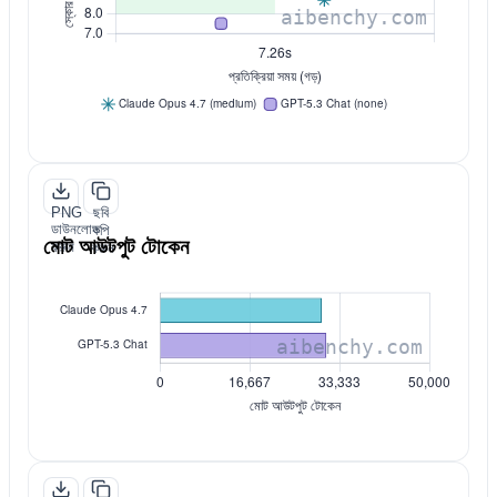
PNG
ছবি
ডাউনলোড
কপি
মোট আউটপুট টোকেন
করুন
করুন