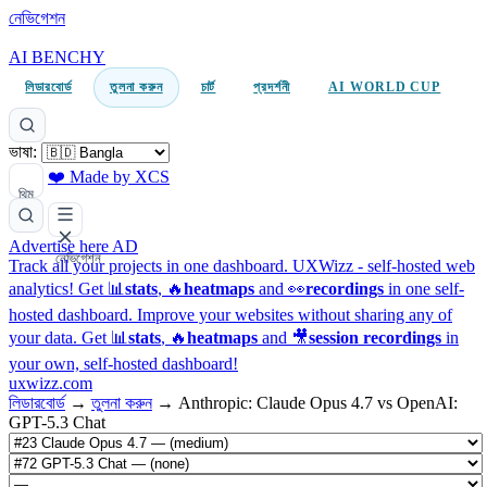
নেভিগেশন
AI BENCHY
লিডারবোর্ড
তুলনা করুন
চার্ট
প্রদর্শনী
AI WORLD CUP
ভাষা:
❤️ Made by XCS
থিম
Advertise here
AD
নেভিগেশন
Track all your projects in one dashboard.
UXWizz - self-hosted web
analytics!
Get 📊
stats
, 🔥
heatmaps
and 👀
recordings
in one self-
hosted dashboard.
Improve your websites without sharing any of
your data. Get 📊
stats
, 🔥
heatmaps
and 🎥
session recordings
in
your own, self-hosted dashboard!
uxwizz.com
লিডারবোর্ড
→
তুলনা করুন
→
Anthropic: Claude Opus 4.7 vs OpenAI:
GPT-5.3 Chat