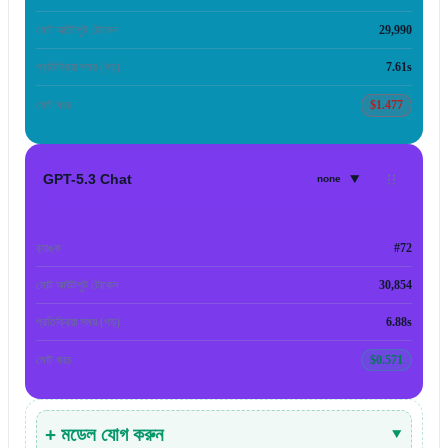
মোট আউটপুট টোকেন
29,990
প্রতিক্রিয়া সময় (গড়)
7.61s
মোট খরচ
$1.477
▾
GPT-5.3 Chat
none
র‍্যাঙ্ক
#72
মোট আউটপুট টোকেন
30,854
প্রতিক্রিয়া সময় (গড়)
6.88s
মোট খরচ
$0.571
+ মডেল যোগ করুন
▾