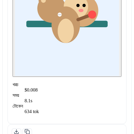
খরচ
$0.008
সময়
8.1s
টোকেন
634 tok