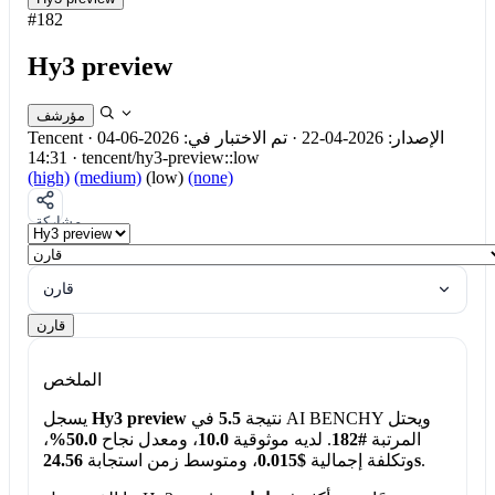
#182
Hy3 preview
مؤرشف
الإصدار: 2026-04-22
·
تم الاختبار في: 2026-06-04
·
Tencent
14:31
·
tencent/hy3-preview::low
(high)
(medium)
(low)
(none)
مشاركة
قارن
قارن
الملخص
نتيجة
5.5
في AI BENCHY ويحتل
Hy3 preview
يسجل
المرتبة
#182
. لديه موثوقية
10.0
، ومعدل نجاح
50.0%
،
.
24.56s
وتكلفة إجمالية
$0.015
، ومتوسط زمن استجابة