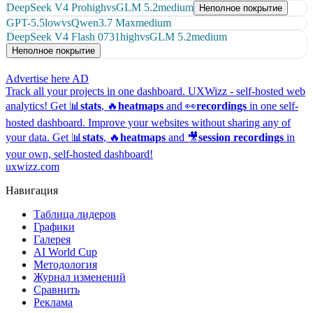
DeepSeek V4 Pro
high
vs
GLM 5.2
medium
Неполное покрытие
GPT-5.5
low
vs
Qwen3.7 Max
medium
DeepSeek V4 Flash 0731
high
vs
GLM 5.2
medium
Неполное покрытие
Advertise here
AD
Track all your projects in one dashboard.
UXWizz - self-hosted web
analytics!
Get 📊
stats
, 🔥
heatmaps
and 👀
recordings
in one self-
hosted dashboard.
Improve your websites without sharing any of
your data. Get 📊
stats
, 🔥
heatmaps
and 🎥
session recordings
in
your own, self-hosted dashboard!
uxwizz.com
Навигация
Таблица лидеров
Графики
Галерея
AI World Cup
Методология
Журнал изменений
Сравнить
Реклама