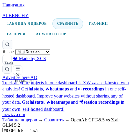
Навигация
AI BENCHY
ТАБЛИЦА ЛИДЕРОВ
СРАВНИТЬ
ГРАФИКИ
ГАЛЕРЕЯ
AI WORLD CUP
Язык:
❤️ Made by XCS
Тема
Advertise here
AD
Навигация
Track all your projects in one dashboard.
UXWizz - self-hosted web
analytics!
Get 📊
stats
, 🔥
heatmaps
and 👀
recordings
in one self-
hosted dashboard.
Improve your websites without sharing any of
your data. Get 📊
stats
, 🔥
heatmaps
and 🎥
session recordings
in
your own, self-hosted dashboard!
uxwizz.com
Таблица лидеров
→
Сравнить
→
OpenAI: GPT-5.5 vs Z.ai:
GLM 5.2