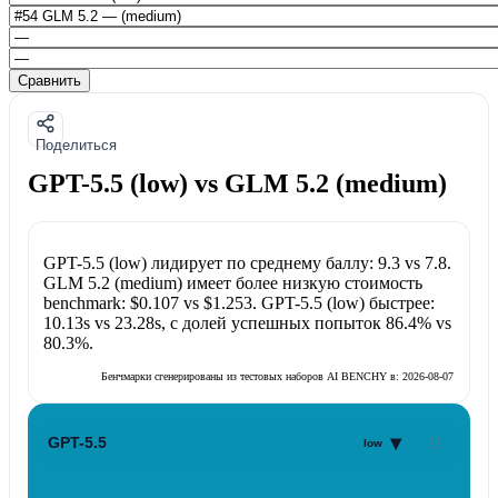
Сравнить
Поделиться
GPT-5.5 (low) vs GLM 5.2 (medium)
GPT-5.5 (low)
лидирует по среднему баллу:
9.3
vs
7.8
.
GLM 5.2 (medium)
имеет более низкую стоимость
benchmark:
$0.107
vs
$1.253
.
GPT-5.5 (low)
быстрее:
10.13s
vs
23.28s
, с долей успешных попыток
86.4%
vs
80.3%
.
Бенчмарки сгенерированы из тестовых наборов AI BENCHY в:
2026-08-07
▾
GPT-5.5
low