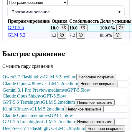
Программирование
▾
Программирование
Оценка
Стабильность
Доля успешны
GPT-5.5
10.0
10.0
100.0%
GLM 5.2
8.2
7.2
88.9%
Быстрое сравнение
Сменить пару сравнения
Qwen3.7 Flash
high
vs
GLM 5.2
medium
Неполное покрытие
Claude Opus 4.8
low
vs
GLM 5.2
medium
Неполное покрытие
Gemini 3.1 Pro Preview
medium
vs
GPT-5.5
low
Claude Opus 5
high
vs
GPT-5.5
low
GPT-5.6 Terra
high
vs
GLM 5.2
medium
Неполное покрытие
Kimi K3
max
vs
GLM 5.2
medium
Неполное покрытие
Claude Opus 5
medium
vs
GPT-5.5
low
GPT-5.6 Luna
high
vs
GLM 5.2
medium
Неполное покрытие
DeepSeek V4 Flash
high
vs
GLM 5.2
medium
Неполное покрытие