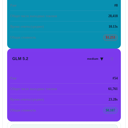
Ранг
#8
Общее число выходных токенов
28,418
Время ответа (среднее)
10.13s
Общая стоимость
$1.253
▾
GLM 5.2
medium
Ранг
#54
Общее число выходных токенов
61,761
Время ответа (среднее)
23.28s
Общая стоимость
$0.107