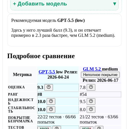
+ Добавить модель
▾
Рекомендуемая модель
GPT-5.5 (low)
Здесь у него лучший балл (9.3), и он отвечает
примерно в 2.3 раза быстрее, чем GLM 5.2 (medium).
Подробное сравнение
GLM 5.2
medium
GPT-5.5
low
Релиз:
Метрика
Неполное покрытие
2026-04-24
Релиз: 2026-06-17
9.3
7.8
ОЦЕНКА
#8
#54
РАНГ
НАДЕЖНОСТ
10.0
9.5
Ь
СТАБИЛЬНОС
10.0
8.0
ТЬ
22/22 тестов · 66/66
21/22 тестов · 63/66
ПОКРЫТИЕ
БЕНЧМАРКА
попыток
попыток
ТЕСТОВ