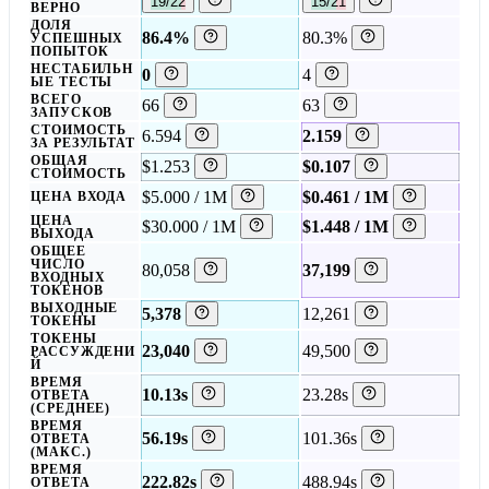
19/22
15/21
ВЕРНО
ДОЛЯ
86.4%
80.3%
УСПЕШНЫХ
ПОПЫТОК
НЕСТАБИЛЬН
0
4
ЫЕ ТЕСТЫ
ВСЕГО
66
63
ЗАПУСКОВ
СТОИМОСТЬ
6.594
2.159
ЗА РЕЗУЛЬТАТ
ОБЩАЯ
$1.253
$0.107
СТОИМОСТЬ
$5.000 / 1M
$0.461 / 1M
ЦЕНА ВХОДА
ЦЕНА
$30.000 / 1M
$1.448 / 1M
ВЫХОДА
ОБЩЕЕ
ЧИСЛО
80,058
37,199
ВХОДНЫХ
ТОКЕНОВ
ВЫХОДНЫЕ
5,378
12,261
ТОКЕНЫ
ТОКЕНЫ
23,040
49,500
РАССУЖДЕНИ
Й
ВРЕМЯ
10.13s
23.28s
ОТВЕТА
(СРЕДНЕЕ)
ВРЕМЯ
56.19s
101.36s
ОТВЕТА
(МАКС.)
ВРЕМЯ
222.82s
488.94s
ОТВЕТА