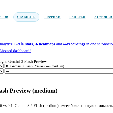
ЕРОВ
СРАВНИТЬ
ГРАФИКИ
ГАЛЕРЕЯ
AI WORLD
alytics!
Get 📊
stats
, 🔥
heatmaps
and 👀
recordings
in one self-host
f-hosted dashboard!
ogle: Gemini 3 Flash Preview
lash Preview (medium)
.6
vs
9.1
.
Gemini 3.5 Flash (medium)
имеет более низкую стоимость