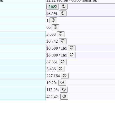
ок
22/22 тестов · 66/66 попыток
21/22
98.5%
1
66
3.533
$0.742
$0.500 / 1M
$3.000 / 1M
87,861
5,486
227,164
19.20s
117.26s
422.42s