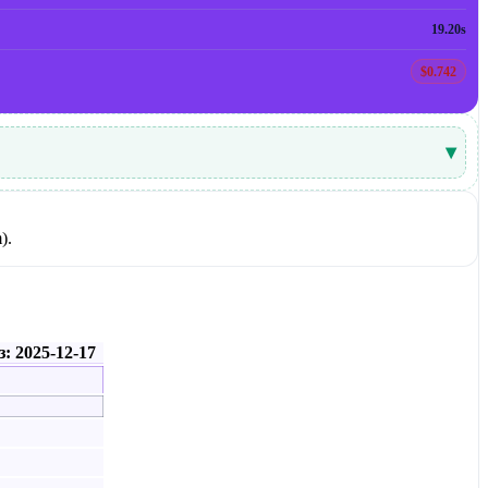
19.20s
$0.742
▾
).
: 2025-12-17