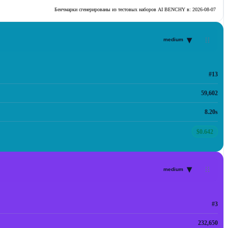
Бенчмарки сгенерированы из тестовых наборов AI BENCHY в:
2026-08-07
▾
medium
#13
59,602
8.20s
$0.642
▾
medium
#3
232,650