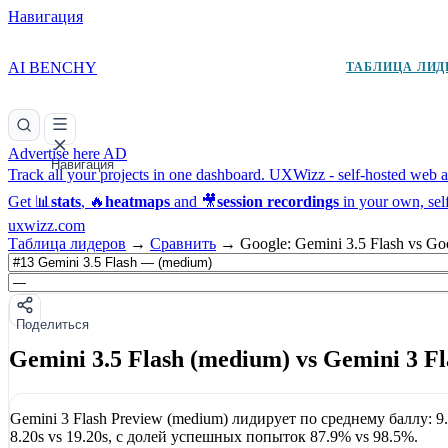
Навигация
AI BENCHY
ТАБЛИЦА ЛИД
Advertise here
AD
Навигация
Track all your projects in one dashboard.
UXWizz - self-hosted web an
Get 📊
stats
, 🔥
heatmaps
and 🎥
session recordings
in your own, sel
uxwizz.com
Таблица лидеров
→
Сравнить
→
Google: Gemini 3.5 Flash vs Go
Поделиться
Gemini 3.5 Flash (medium) vs Gemini 3 F
Gemini 3 Flash Preview (medium)
лидирует по среднему баллу:
9
8.20s
vs
19.20s
, с долей успешных попыток
87.9%
vs
98.5%
.