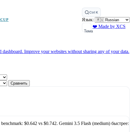
Ctrl K
Язык:
 CUP
❤️ Made by XCS
Тема
ed dashboard.
Improve your websites without sharing any of your data.
Сравнить
 benchmark:
$0.642
vs
$0.742
.
Gemini 3.5 Flash (medium)
быстрее: