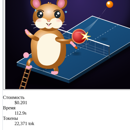
Стоимость
$0.201
Время
112.9s
Токены
22,371 tok