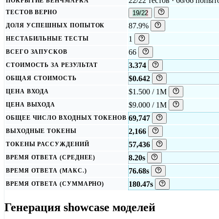
22/22 тестов · 66/66 попыт
ПОКРЫТИЕ БЕНЧМАРКА
ТЕСТОВ ВЕРНО
19/22
87.9%
ДОЛЯ УСПЕШНЫХ ПОПЫТОК
1
НЕСТАБИЛЬНЫЕ ТЕСТЫ
66
ВСЕГО ЗАПУСКОВ
3.374
СТОИМОСТЬ ЗА РЕЗУЛЬТАТ
$0.642
ОБЩАЯ СТОИМОСТЬ
$1.500 / 1M
ЦЕНА ВХОДА
$9.000 / 1M
ЦЕНА ВЫХОДА
69,747
ОБЩЕЕ ЧИСЛО ВХОДНЫХ ТОКЕНОВ
2,166
ВЫХОДНЫЕ ТОКЕНЫ
57,436
ТОКЕНЫ РАССУЖДЕНИЙ
8.20s
ВРЕМЯ ОТВЕТА (СРЕДНЕЕ)
76.68s
ВРЕМЯ ОТВЕТА (МАКС.)
180.47s
ВРЕМЯ ОТВЕТА (СУММАРНО)
Генерация showcase моделей