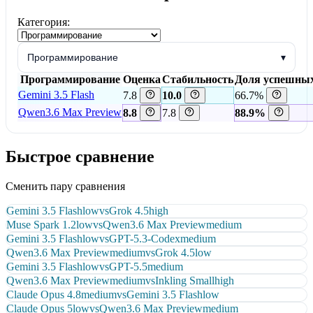
Категория:
Программирование
▾
Программирование
Оценка
Стабильность
Доля успешны
Gemini 3.5 Flash
7.8
10.0
66.7%
Qwen3.6 Max Preview
8.8
7.8
88.9%
Быстрое сравнение
Сменить пару сравнения
Gemini 3.5 Flash
low
vs
Grok 4.5
high
Muse Spark 1.2
low
vs
Qwen3.6 Max Preview
medium
Gemini 3.5 Flash
low
vs
GPT-5.3-Codex
medium
Qwen3.6 Max Preview
medium
vs
Grok 4.5
low
Gemini 3.5 Flash
low
vs
GPT-5.5
medium
Qwen3.6 Max Preview
medium
vs
Inkling Small
high
Claude Opus 4.8
medium
vs
Gemini 3.5 Flash
low
Claude Opus 5
low
vs
Qwen3.6 Max Preview
medium