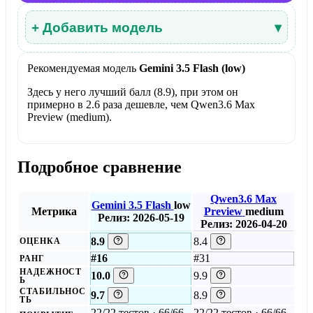
+ Добавить модель
▾
Рекомендуемая модель
Gemini 3.5 Flash (low)
Здесь у него лучший балл (8.9), при этом он
примерно в 2.6 раза дешевле, чем Qwen3.6 Max
Preview (medium).
Подробное сравнение
Qwen3.6 Max
Gemini 3.5 Flash
low
Метрика
Preview
medium
Релиз: 2026-05-19
Релиз: 2026-04-20
8.9
8.4
ОЦЕНКА
#16
#31
РАНГ
НАДЕЖНОСТ
10.0
9.9
Ь
СТАБИЛЬНОС
9.7
8.9
ТЬ
22/22 тестов · 66/66
22/22 тестов · 66/66