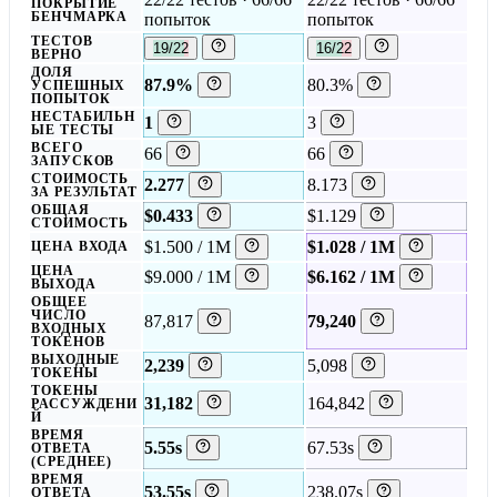
ПОКРЫТИЕ
БЕНЧМАРКА
попыток
попыток
ТЕСТОВ
19/22
16/22
ВЕРНО
ДОЛЯ
87.9%
80.3%
УСПЕШНЫХ
ПОПЫТОК
НЕСТАБИЛЬН
1
3
ЫЕ ТЕСТЫ
ВСЕГО
66
66
ЗАПУСКОВ
СТОИМОСТЬ
2.277
8.173
ЗА РЕЗУЛЬТАТ
ОБЩАЯ
$0.433
$1.129
СТОИМОСТЬ
$1.500 / 1M
$1.028 / 1M
ЦЕНА ВХОДА
ЦЕНА
$9.000 / 1M
$6.162 / 1M
ВЫХОДА
ОБЩЕЕ
ЧИСЛО
87,817
79,240
ВХОДНЫХ
ТОКЕНОВ
ВЫХОДНЫЕ
2,239
5,098
ТОКЕНЫ
ТОКЕНЫ
31,182
164,842
РАССУЖДЕНИ
Й
ВРЕМЯ
5.55s
67.53s
ОТВЕТА
(СРЕДНЕЕ)
ВРЕМЯ
53.55s
238.07s
ОТВЕТА