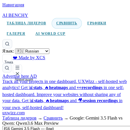
Навигация
AI BENCHY
ТАБЛИЦА ЛИДЕРОВ
СРАВНИТЬ
ГРАФИКИ
ГАЛЕРЕЯ
AI WORLD CUP
Язык:
❤️ Made by XCS
Тема
Advertise here
AD
Навигация
Track all your projects in one dashboard.
UXWizz - self-hosted web
analytics!
Get 📊
stats
, 🔥
heatmaps
and 👀
recordings
in one self-
hosted dashboard.
Improve your websites without sharing any of
your data. Get 📊
stats
, 🔥
heatmaps
and 🎥
session recordings
in
your own, self-hosted dashboard!
uxwizz.com
Таблица лидеров
→
Сравнить
→
Google: Gemini 3.5 Flash vs
Qwen: Qwen3.6 Max Preview