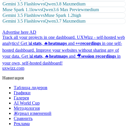
Gemini 3.5 Flash
low
vs
Qwen3.8 Max
medium
Muse Spark 1.1
low
vs
Qwen3.6 Max Preview
medium
Gemini 3.5 Flash
low
vs
Muse Spark 1.2
high
Gemini 3.5 Flash
low
vs
Qwen3.7 Max
medium
Advertise here
AD
Track all your projects in one dashboard.
UXWizz - self-hosted web
analytics!
Get 📊
stats
, 🔥
heatmaps
and 👀
recordings
in one self-
hosted dashboard.
Improve your websites without sharing any of
your data. Get 📊
stats
, 🔥
heatmaps
and 🎥
session recordings
in
your own, self-hosted dashboard!
uxwizz.com
Навигация
Таблица лидеров
Графики
Галерея
AI World Cup
Методология
Журнал изменений
Сравнить
Реклама