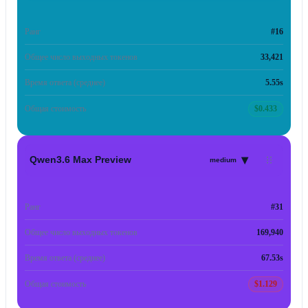
Ранг
#16
Общее число выходных токенов
33,421
Время ответа (среднее)
5.55s
Общая стоимость
$0.433
▾
Qwen3.6 Max Preview
medium
Ранг
#31
Общее число выходных токенов
169,940
Время ответа (среднее)
67.53s
Общая стоимость
$1.129