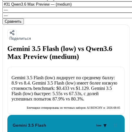
Сравнить
Поделиться
Gemini 3.5 Flash (low) vs Qwen3.6
Max Preview (medium)
Gemini 3.5 Flash (low)
лидирует по среднему баллу:
8.9
vs
8.4
.
Gemini 3.5 Flash (low)
имеет более низкую
стоимость benchmark:
$0.433
vs
$1.129
.
Gemini 3.5
Flash (low)
быстрее:
5.55s
vs
67.53s
, с долей
успешных попыток
87.9%
vs
80.3%
.
Бенчмарки сгенерированы из тестовых наборов AI BENCHY в:
2026-08-05
▾
Gemini 3.5 Flash
low