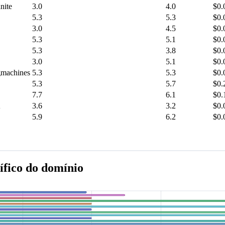
nite
3.0
4.0
$0.
5.3
5.3
$0.
3.0
4.5
$0.
5.3
5.1
$0.
5.3
3.8
$0.
3.0
5.1
$0.
gmachines
5.3
5.3
$0.
5.3
5.7
$0.
7.7
6.1
$0.
A
3.6
3.2
$0.
5.9
6.2
$0.
ífico do domínio