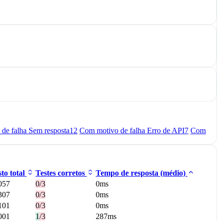
de falha Sem resposta
12
Com motivo de falha Erro de API
7
Com
to total
Testes corretos
Tempo de resposta (médio)
057
0/3
0ms
307
0/3
0ms
101
0/3
0ms
001
1/3
287ms