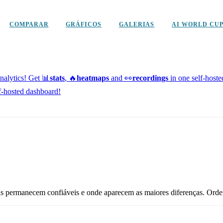
COMPARAR
GRÁFICOS
GALERIAS
AI WORLD CU
alytics!
Get 📊
stats
, 🔥
heatmaps
and 👀
recordings
in one self-host
f-hosted dashboard!
s permanecem confiáveis e onde aparecem as maiores diferenças. Orde