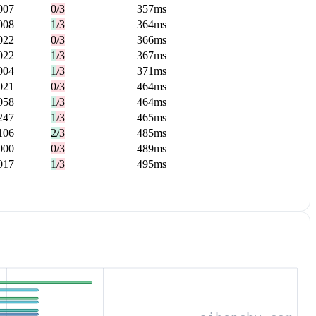
007
0/3
357ms
008
1/3
364ms
022
0/3
366ms
022
1/3
367ms
004
1/3
371ms
021
0/3
464ms
058
1/3
464ms
247
1/3
465ms
106
2/3
485ms
000
0/3
489ms
017
1/3
495ms