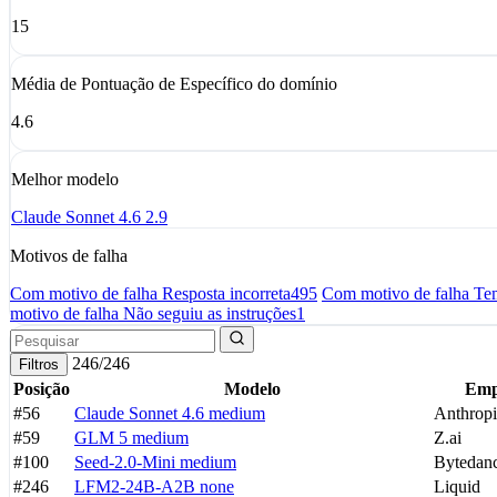
15
Média de Pontuação de Específico do domínio
4.6
Melhor modelo
Claude Sonnet 4.6
2.9
Motivos de falha
Com motivo de falha Resposta incorreta
495
Com motivo de falha Te
motivo de falha Não seguiu as instruções
1
246/246
Filtros
Posição
Modelo
Emp
#56
Claude Sonnet 4.6
medium
Anthropi
#59
GLM 5
medium
Z.ai
#100
Seed-2.0-Mini
medium
Bytedan
#246
LFM2-24B-A2B
none
Liquid