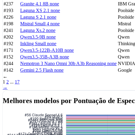
#237
Granite 4.1 8B
none
IBM Gra
#193
Laguna XS 2.1
none
Poolside
#226
Laguna S 2.1
none
Poolside
#198
Mistral Small 4
none
Mistral
#241
Laguna Xs.2
none
Poolside
#202
Qwen3.5-9B
none
Qwen
#192
Inkling Small
none
Thinkin
#171
Qwen3.5-122B-A10B
none
Qwen
#152
Qwen3.5-35B-A3B
none
Qwen
#244
Nemotron 3 Nano Omni 30b A3b Reasoning
none
NVIDI
#142
Gemini 2.5 Flash
none
Google
←
1
2
...
17
→
Melhores modelos por Pontuação de Espec