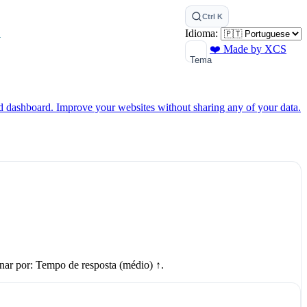
Ctrl K
Idioma:
P
❤️ Made by XCS
Tema
ed dashboard.
Improve your websites without sharing any of your data.
nar por: Tempo de resposta (médio) ↑.