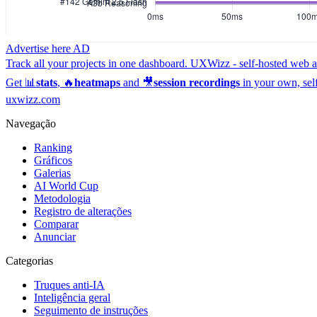
Advertise here
AD
Track all your projects in one dashboard.
UXWizz - self-hosted web an
Get 📊
stats
, 🔥
heatmaps
and 🎥
session recordings
in your own, sel
uxwizz.com
Navegação
Ranking
Gráficos
Galerias
AI World Cup
Metodologia
Registro de alterações
Comparar
Anunciar
Categorias
Truques anti-IA
Inteligência geral
Seguimento de instruções