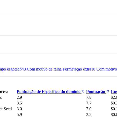
mpo esgotado
43
Com motivo de falha Formatação extra
18
Com motivo 
resa
Pontuação de Específico do domínio
Pontuação
Cus
c
2.9
7.8
$2.
3.5
7.7
$0.
ce Seed
3.0
7.0
$0.
5.9
2.2
$0.