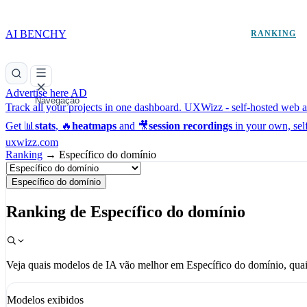
AI BENCHY
RANKING
Advertise here
AD
Navegação
Track all your projects in one dashboard.
UXWizz - self-hosted web an
Get 📊
stats
, 🔥
heatmaps
and 🎥
session recordings
in your own, sel
uxwizz.com
Ranking
→
Específico do domínio
Específico do domínio
Ranking de Específico do domínio
Veja quais modelos de IA vão melhor em Específico do domínio, quai
Modelos exibidos