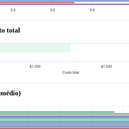
o total
(médio)