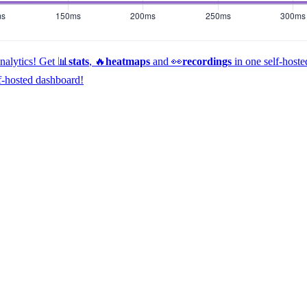
alytics!
Get 📊
stats
, 🔥
heatmaps
and 👀
recordings
in one self-host
f-hosted dashboard!