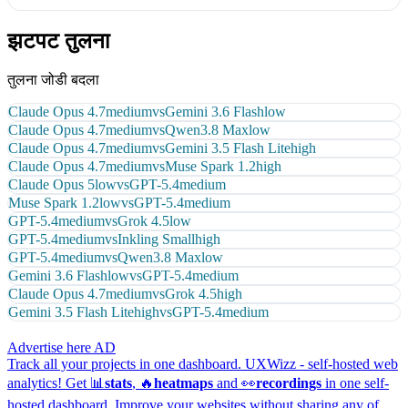
झटपट तुलना
तुलना जोडी बदला
Claude Opus 4.7
medium
vs
Gemini 3.6 Flash
low
Claude Opus 4.7
medium
vs
Qwen3.8 Max
low
Claude Opus 4.7
medium
vs
Gemini 3.5 Flash Lite
high
Claude Opus 4.7
medium
vs
Muse Spark 1.2
high
Claude Opus 5
low
vs
GPT-5.4
medium
Muse Spark 1.2
low
vs
GPT-5.4
medium
GPT-5.4
medium
vs
Grok 4.5
low
GPT-5.4
medium
vs
Inkling Small
high
GPT-5.4
medium
vs
Qwen3.8 Max
low
Gemini 3.6 Flash
low
vs
GPT-5.4
medium
Claude Opus 4.7
medium
vs
Grok 4.5
high
Gemini 3.5 Flash Lite
high
vs
GPT-5.4
medium
Advertise here
AD
Track all your projects in one dashboard.
UXWizz - self-hosted web
analytics!
Get 📊
stats
, 🔥
heatmaps
and 👀
recordings
in one self-
hosted dashboard.
Improve your websites without sharing any of