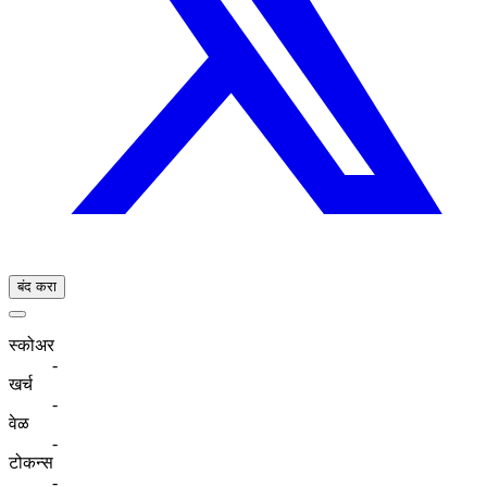
बंद करा
स्कोअर
-
खर्च
-
वेळ
-
टोकन्स
-