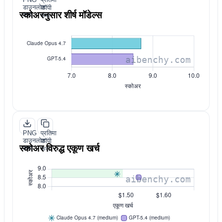
डाउनलोड
कॉपी
स्कोअरनुसार शीर्ष मॉडेल्स
करा
करा
PNG
प्रतिमा
डाउनलोड
कॉपी
स्कोअर विरुद्ध एकूण खर्च
करा
करा