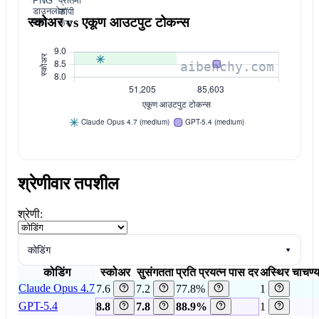
PNG
प्रतिमा
डाउनलोड
कॉपी
स्कोअर vs एकूण आउटपुट टोकन्स
करा
करा
श्रेणीवार तपशील
श्रेणी:
कोडिंग
▾
कोडिंग
स्कोअर
सुसंगतता
प्रति प्रयत्न पास दर
अस्थिर चाचण्य
Claude Opus 4.7
7.6
7.2
77.8%
1
GPT-5.4
8.8
7.8
88.9%
1