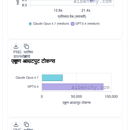
PNG
प्रतिमा
डाउनलोड
कॉपी
एकूण आउटपुट टोकन्स
करा
करा