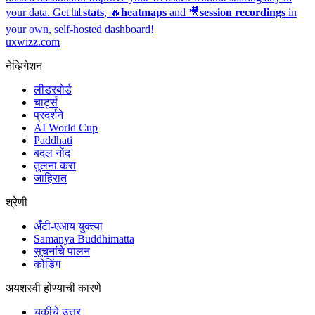
your data. Get 📊
stats
, 🔥
heatmaps
and 🎥
session recordings
in
your own, self-hosted dashboard!
uxwizz.com
नेव्हिगेशन
लीडरबोर्ड
चार्ट्स
प्रदर्शने
AI World Cup
Paddhati
बदल नोंद
तुलना करा
जाहिरात
श्रेणी
अँटी-एआय युक्त्या
Samanya Buddhimatta
सूचनांचे पालन
कोडिंग
अयशस्वी होण्याची कारणे
चुकीचे उत्तर