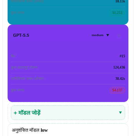
प्रतिक्रिया समय (औसत)
10.13s
कुल लागत
$1.253
▾
GPT-5.5
medium
रैंक
#15
कुल आउटपुट टोकन
124,436
प्रतिक्रिया समय (औसत)
38.42s
कुल लागत
$4.137
+ मॉडल जोड़ें
▾
अनुशंसित मॉडल
low