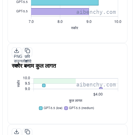
PNG
छवि
डाउनलोड
कॉपी
स्कोर बनाम कुल लागत
करें
करें