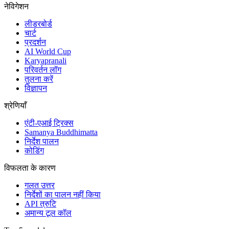
नेविगेशन
लीडरबोर्ड
चार्ट
प्रदर्शन
AI World Cup
Karyapranali
परिवर्तन लॉग
तुलना करें
विज्ञापन
श्रेणियाँ
एंटी-एआई ट्रिक्स
Samanya Buddhimatta
निर्देश पालन
कोडिंग
विफलता के कारण
गलत उत्तर
निर्देशों का पालन नहीं किया
API त्रुटि
अमान्य टूल कॉल