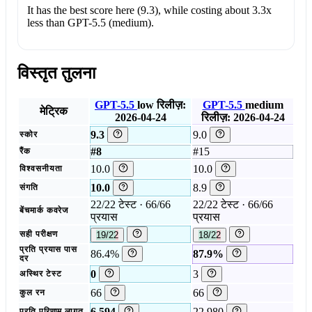
It has the best score here (9.3), while costing about 3.3x
less than GPT-5.5 (medium).
विस्तृत तुलना
GPT-5.5
low
रिलीज़:
GPT-5.5
medium
मेट्रिक
2026-04-24
रिलीज़: 2026-04-24
9.3
9.0
स्कोर
#8
#15
रैंक
10.0
10.0
विश्वसनीयता
10.0
8.9
संगति
22/22 टेस्ट · 66/66
22/22 टेस्ट · 66/66
बेंचमार्क कवरेज
प्रयास
प्रयास
सही परीक्षण
19/22
18/22
प्रति प्रयास पास
86.4%
87.9%
दर
0
3
अस्थिर टेस्ट
66
66
कुल रन
6.594
22.980
प्रति परिणाम लागत