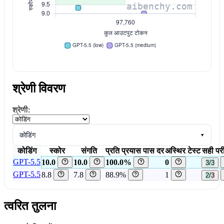
श्रेणी विवरण
श्रेणी:
कोडिंग
▾
कोडिंग
स्कोर
संगति
प्रति प्रयास पास दर
अस्थिर टेस्ट
सही परी
GPT-5.5
10.0
10.0
100.0%
0
3/3
GPT-5.5
8.8
7.8
88.9%
1
2/3
त्वरित तुलना