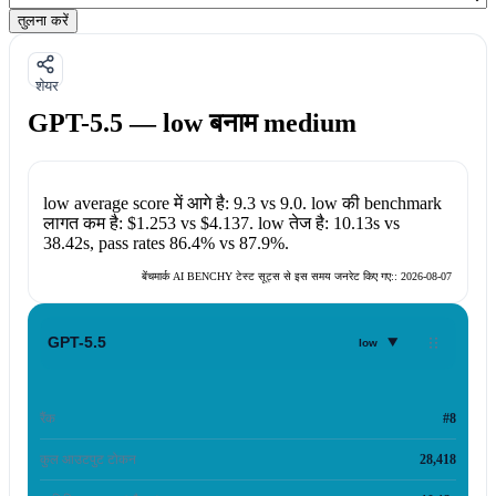
तुलना करें
शेयर
GPT-5.5 — low बनाम medium
low
average score में आगे है:
9.3
vs
9.0
.
low
की benchmark
लागत कम है:
$1.253
vs
$4.137
.
low
तेज है:
10.13s
vs
38.42s
, pass rates
86.4%
vs
87.9%
.
बेंचमार्क AI BENCHY टेस्ट सूट्स से इस समय जनरेट किए गए::
2026-08-07
▾
GPT-5.5
low
रैंक
#8
कुल आउटपुट टोकन
28,418