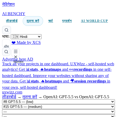
नेविगेशन
AI BENCHY
लीडरबोर्ड
तुलना करें
चार्ट
प्रदर्शन
AI WORLD CUP
भाषा:
❤️ Made by XCS
थीम
Advertise here
AD
नेविगेशन
Track all your projects in one dashboard.
UXWizz - self-hosted web
analytics!
Get 📊
stats
, 🔥
heatmaps
and 👀
recordings
in one self-
hosted dashboard.
Improve your websites without sharing any of
your data. Get 📊
stats
, 🔥
heatmaps
and 🎥
session recordings
in
your own, self-hosted dashboard!
uxwizz.com
लीडरबोर्ड
→
तुलना करें
→
OpenAI: GPT-5.5 vs OpenAI: GPT-5.5