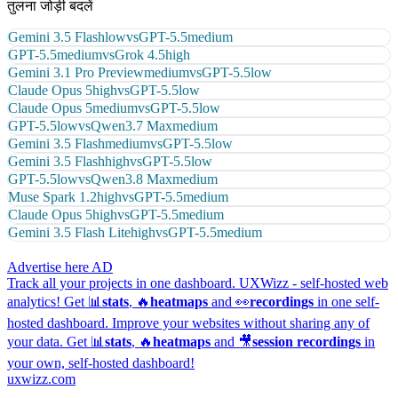
तुलना जोड़ी बदलें
Gemini 3.5 Flash
low
vs
GPT-5.5
medium
GPT-5.5
medium
vs
Grok 4.5
high
Gemini 3.1 Pro Preview
medium
vs
GPT-5.5
low
Claude Opus 5
high
vs
GPT-5.5
low
Claude Opus 5
medium
vs
GPT-5.5
low
GPT-5.5
low
vs
Qwen3.7 Max
medium
Gemini 3.5 Flash
medium
vs
GPT-5.5
low
Gemini 3.5 Flash
high
vs
GPT-5.5
low
GPT-5.5
low
vs
Qwen3.8 Max
medium
Muse Spark 1.2
high
vs
GPT-5.5
medium
Claude Opus 5
high
vs
GPT-5.5
medium
Gemini 3.5 Flash Lite
high
vs
GPT-5.5
medium
Advertise here
AD
Track all your projects in one dashboard.
UXWizz - self-hosted web
analytics!
Get 📊
stats
, 🔥
heatmaps
and 👀
recordings
in one self-
hosted dashboard.
Improve your websites without sharing any of
your data. Get 📊
stats
, 🔥
heatmaps
and 🎥
session recordings
in
your own, self-hosted dashboard!
uxwizz.com