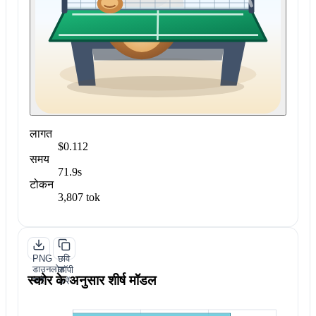
लागत
$0.112
समय
71.9s
टोकन
3,807 tok
PNG
छवि
डाउनलोड
कॉपी
स्कोर के अनुसार शीर्ष मॉडल
करें
करें