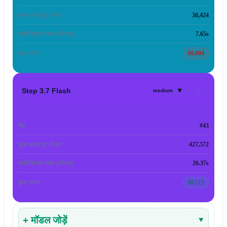
कुल आउटपुट टोकन
30,424
प्रतिक्रिया समय (औसत)
7.65s
कुल लागत
$0.604
▾
Step 3.7 Flash
medium
रैंक
#43
कुल आउटपुट टोकन
427,572
प्रतिक्रिया समय (औसत)
26.37s
कुल लागत
$0.515
+ मॉडल जोड़ें
▾