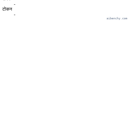
-
टोकन
-