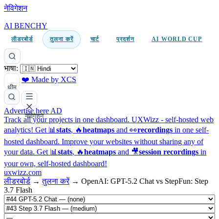
नेविगेशन
AI BENCHY
लीडरबोर्ड
तुलना करें
चार्ट
प्रदर्शन
AI WORLD CUP
भाषा:
❤️ Made by XCS
थीम
Advertise here
AD
नेविगेशन
Track all your projects in one dashboard.
UXWizz - self-hosted web
analytics!
Get 📊
stats
, 🔥
heatmaps
and 👀
recordings
in one self-
hosted dashboard.
Improve your websites without sharing any of
your data. Get 📊
stats
, 🔥
heatmaps
and 🎥
session recordings
in
your own, self-hosted dashboard!
uxwizz.com
लीडरबोर्ड
→
तुलना करें
→
OpenAI: GPT-5.2 Chat vs StepFun: Step
3.7 Flash