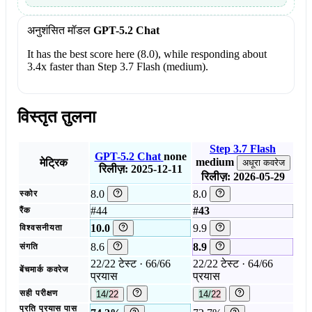
अनुशंसित मॉडल
GPT-5.2 Chat
It has the best score here (8.0), while responding about
3.4x faster than Step 3.7 Flash (medium).
विस्तृत तुलना
Step 3.7 Flash
GPT-5.2 Chat
none
medium
मेट्रिक
अधूरा कवरेज
रिलीज़: 2025-12-11
रिलीज़: 2026-05-29
8.0
8.0
स्कोर
#44
#43
रैंक
10.0
9.9
विश्वसनीयता
8.6
8.9
संगति
22/22 टेस्ट · 66/66
22/22 टेस्ट · 64/66
बेंचमार्क कवरेज
प्रयास
प्रयास
सही परीक्षण
14/22
14/22
प्रति प्रयास पास