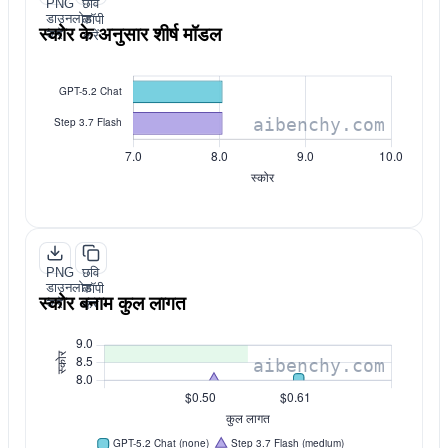
PNG
छवि
डाउनलोड
कॉपी
स्कोर के अनुसार शीर्ष मॉडल
करें
करें
PNG
छवि
डाउनलोड
कॉपी
स्कोर बनाम कुल लागत
करें
करें