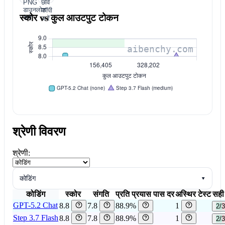
PNG
छवि
डाउनलोड
कॉपी
स्कोर vs कुल आउटपुट टोकन
करें
करें
श्रेणी विवरण
श्रेणी:
कोडिंग
▾
कोडिंग
स्कोर
संगति
प्रति प्रयास पास दर
अस्थिर टेस्ट
सही 
GPT-5.2 Chat
8.8
7.8
88.9%
1
2/3
Step 3.7 Flash
8.8
7.8
88.9%
1
2/3