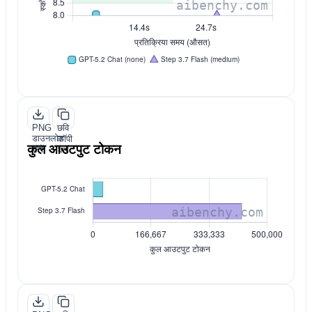
PNG
छवि
डाउनलोड
कॉपी
कुल आउटपुट टोकन
करें
करें