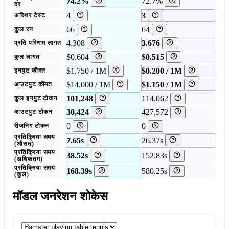
74.2%
72.7%
दर
4
3
अस्थिर टेस्ट
66
64
कुल रन
4.308
3.676
प्रति परिणाम लागत
$0.604
$0.515
कुल लागत
$1.750 / 1M
$0.200 / 1M
इनपुट कीमत
$14.000 / 1M
$1.150 / 1M
आउटपुट कीमत
101,248
114,062
कुल इनपुट टोकन
30,424
427,572
आउटपुट टोकन
0
0
रीजनिंग टोकन
प्रतिक्रिया समय
7.65s
26.37s
(औसत)
प्रतिक्रिया समय
38.52s
152.83s
(अधिकतम)
प्रतिक्रिया समय
168.39s
580.25s
(कुल)
मॉडल जनरेशन शोकेस