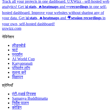
Track all your projects in one dashboard.
UXWizz - self-hosted web
analytics!
Get 📊
stats
, 🔥
heatmaps
and 👀
recordings
in one self-
hosted dashboard.
Improve your websites without sharing any of
your data. Get 📊
stats
, 🔥
heatmaps
and 🎥
session recordings
in
your own, self-hosted dashboard!
uxwizz.com
नेविगेशन
लीडरबोर्ड
चार्ट
प्रदर्शन
AI World Cup
Karyapranali
परिवर्तन लॉग
तुलना करें
विज्ञापन
श्रेणियाँ
एंटी-एआई ट्रिक्स
Samanya Buddhimatta
निर्देश पालन
कोडिंग