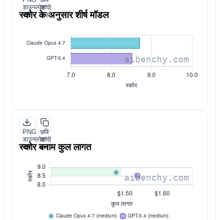
डाउनलोड
कॉपी
स्कोर के अनुसार शीर्ष मॉडल
करें
करें
PNG
छवि
डाउनलोड
कॉपी
स्कोर बनाम कुल लागत
करें
करें