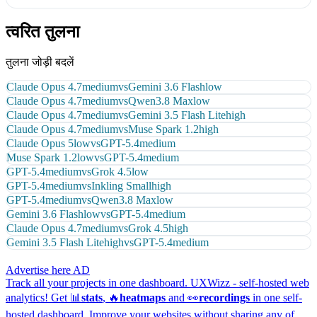
त्वरित तुलना
तुलना जोड़ी बदलें
Claude Opus 4.7
medium
vs
Gemini 3.6 Flash
low
Claude Opus 4.7
medium
vs
Qwen3.8 Max
low
Claude Opus 4.7
medium
vs
Gemini 3.5 Flash Lite
high
Claude Opus 4.7
medium
vs
Muse Spark 1.2
high
Claude Opus 5
low
vs
GPT-5.4
medium
Muse Spark 1.2
low
vs
GPT-5.4
medium
GPT-5.4
medium
vs
Grok 4.5
low
GPT-5.4
medium
vs
Inkling Small
high
GPT-5.4
medium
vs
Qwen3.8 Max
low
Gemini 3.6 Flash
low
vs
GPT-5.4
medium
Claude Opus 4.7
medium
vs
Grok 4.5
high
Gemini 3.5 Flash Lite
high
vs
GPT-5.4
medium
Advertise here
AD
Track all your projects in one dashboard.
UXWizz - self-hosted web
analytics!
Get 📊
stats
, 🔥
heatmaps
and 👀
recordings
in one self-
hosted dashboard.
Improve your websites without sharing any of