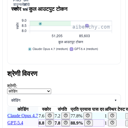
PNG
छवि
डाउनलोड
कॉपी
स्कोर vs कुल आउटपुट टोकन
करें
करें
श्रेणी विवरण
श्रेणी:
कोडिंग
▾
कोडिंग
स्कोर
संगति
प्रति प्रयास पास दर
अस्थिर टेस्ट
स
Claude Opus 4.7
7.6
7.2
77.8%
1
GPT-5.4
8.8
7.8
88.9%
1