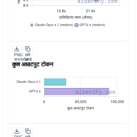
PNG
छवि
डाउनलोड
कॉपी
कुल आउटपुट टोकन
करें
करें