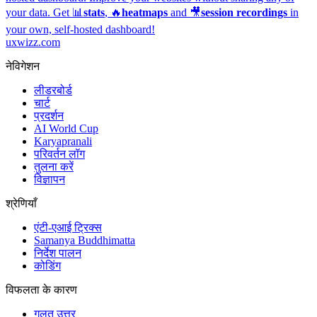
your data. Get 📊
stats
, 🔥
heatmaps
and 🎥
session recordings
in
your own, self-hosted dashboard!
uxwizz.com
नेविगेशन
लीडरबोर्ड
चार्ट
प्रदर्शन
AI World Cup
Karyapranali
परिवर्तन लॉग
तुलना करें
विज्ञापन
श्रेणियाँ
एंटी-एआई ट्रिक्स
Samanya Buddhimatta
निर्देश पालन
कोडिंग
विफलता के कारण
गलत उत्तर