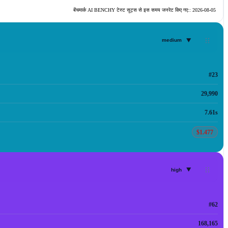
बेंचमार्क AI BENCHY टेस्ट सूट्स से इस समय जनरेट किए गए::
2026-08-05
▾
medium
#23
29,990
7.61s
$1.477
▾
high
#62
168,165