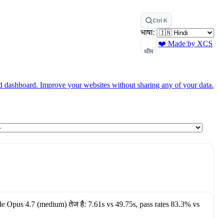
Ctrl K
भाषा:
❤️ Made by XCS
थीम
ed dashboard.
Improve your websites without sharing any of your data.
de Opus 4.7 (medium)
तेज है:
7.61s
vs
49.75s
, pass rates
83.3%
vs