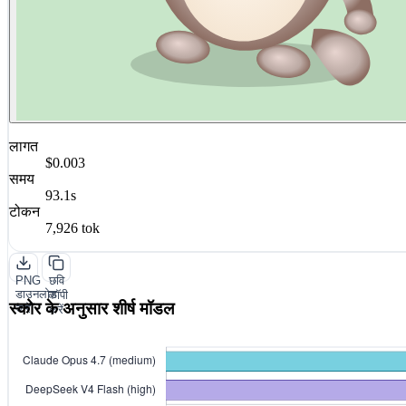
लागत
$0.003
समय
93.1s
टोकन
7,926 tok
PNG
छवि
डाउनलोड
कॉपी
स्कोर के अनुसार शीर्ष मॉडल
करें
करें