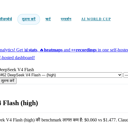
लीडरबोर्ड
तुलना करें
चार्ट
प्रदर्शन
AI WORLD CUP
alytics!
Get 📊
stats
, 🔥
heatmaps
and 👀
recordings
in one self-host
f-hosted dashboard!
DeepSeek V4 Flash
तुलना करें
 Flash (high)
ek V4 Flash (high)
की benchmark लागत कम है:
$0.060
vs
$1.477
.
Clau