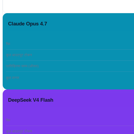
Claude Opus 4.7
रैंक
कुल आउटपुट टोकन
प्रतिक्रिया समय (औसत)
कुल लागत
DeepSeek V4 Flash
रैंक
कुल आउटपुट टोकन