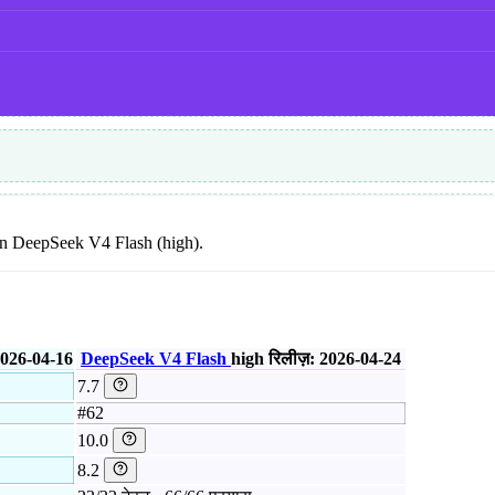
than DeepSeek V4 Flash (high).
2026-04-16
DeepSeek V4 Flash
high
रिलीज़: 2026-04-24
7.7
#62
10.0
8.2