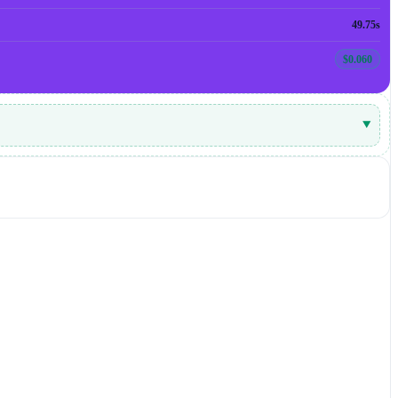
49.75s
$0.060
▾