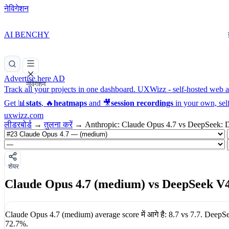
नेविगेशन
AI BENCHY
Advertise here
AD
नेविगेशन
Track all your projects in one dashboard.
UXWizz - self-hosted web an
Get 📊
stats
, 🔥
heatmaps
and 🎥
session recordings
in your own, sel
uxwizz.com
लीडरबोर्ड
→
तुलना करें
→
Anthropic: Claude Opus 4.7 vs DeepSeek: 
शेयर
Claude Opus 4.7 (medium) vs DeepSeek V4
Claude Opus 4.7 (medium)
average score में आगे है:
8.7
vs
7.7
.
DeepSe
72.7%
.