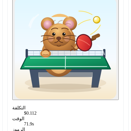
التكلفة
$0.112
الوقت
71.9s
الرموز