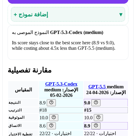
▾
+ إضافة نموذج
GPT-5.3-Codex (medium)
النموذج الموصى به
Its score stays close to the best score here (8.9 vs 9.0),
while costing about 4.5x less than GPT-5.5 (medium).
مقارنة تفصيلية
GPT-5.3-Codex
GPT-5.5
medium
الإصدار:
medium
المقياس
الإصدار: 2026-04-24
2026-02-05
8.9
9.0
النتيجة
#18
#15
الترتيب
10.0
10.0
الموثوقية
8.6
8.9
الاتساق
22/22 اختبارات ·
22/22 اختبارات ·
تغطية الاختبار