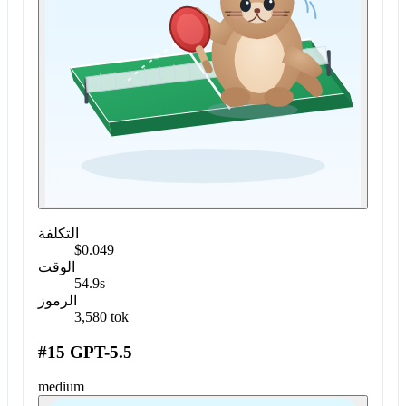
التكلفة
$0.049
الوقت
54.9s
الرموز
3,580 tok
#15 GPT-5.5
medium