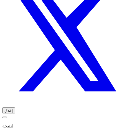
إغلاق
النتيجة