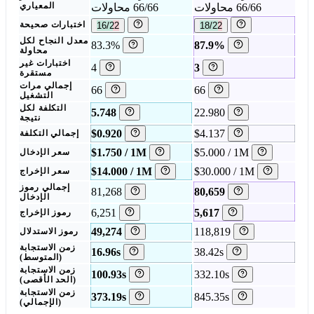
66/66 محاولات
66/66 محاولات
المعياري
18/22
16/22
اختبارات صحيحة
معدل النجاح لكل
83.3%
87.9%
محاولة
اختبارات غير
4
3
مستقرة
إجمالي مرات
66
66
التشغيل
التكلفة لكل
5.748
22.980
نتيجة
$0.920
$4.137
إجمالي التكلفة
$1.750 / 1M
$5.000 / 1M
سعر الإدخال
$14.000 / 1M
$30.000 / 1M
سعر الإخراج
إجمالي رموز
81,268
80,659
الإدخال
6,251
5,617
رموز الإخراج
49,274
118,819
رموز الاستدلال
زمن الاستجابة
16.96s
38.42s
(المتوسط)
زمن الاستجابة
100.93s
332.10s
(الحد الأقصى)
زمن الاستجابة
373.19s
845.35s
(الإجمالي)