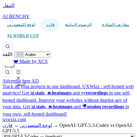
التنقل
AI BENCHY
معارض النماذج
الرسوم البيانية
قارن
لوحة المتصدرين
AI WORLD CUP
اللغة:
❤️ Made by XCS
السمة
Advertise here
AD
التنقل
Track all your projects in one dashboard.
UXWizz - self-hosted web
analytics!
Get 📊
stats
, 🔥
heatmaps
and 👀
recordings
in one self-
hosted dashboard.
Improve your websites without sharing any of
your data. Get 📊
stats
, 🔥
heatmaps
and 🎥
session recordings
in
your own, self-hosted dashboard!
uxwizz.com
OpenAI: GPT-5.3-Codex vs OpenAI:
→
لوحة المتصدرين
→
قارن
GPT-5.5