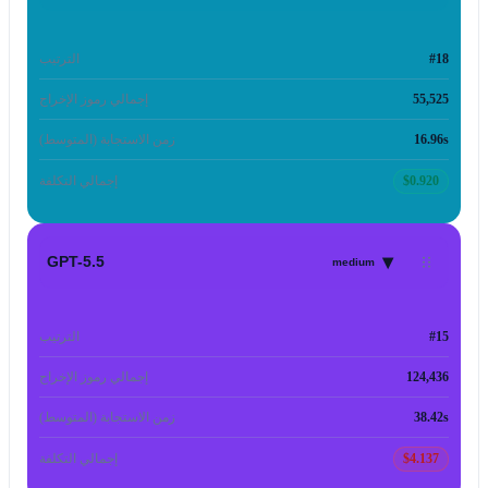
#18
الترتيب
55,525
إجمالي رموز الإخراج
16.96s
زمن الاستجابة (المتوسط)
$0.920
إجمالي التكلفة
▾
GPT-5.5
medium
#15
الترتيب
124,436
إجمالي رموز الإخراج
38.42s
زمن الاستجابة (المتوسط)
$4.137
إجمالي التكلفة