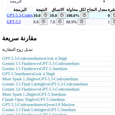
▾
البرمجة
قرة
معدل النجاح لكل محاولة
الاتساق
النتيجة
البرمجة
GPT-5.3-Codex
10.0
10.0
100.0%
0
GPT-5.5
8.8
7.8
88.9%
1
مقارنة سريعة
تبديل زوج المقارنة
GPT-5.3-Codex
medium
vs
Grok 4.5
high
Gemini 3.5 Flash
low
vs
GPT-5.3-Codex
medium
Gemini 3.5 Flash
low
vs
GPT-5.5
medium
GPT-5.5
medium
vs
Grok 4.5
high
Muse Spark 1.2
high
vs
GPT-5.3-Codex
medium
Gemini 3.5 Flash Lite
high
vs
GPT-5.3-Codex
medium
Gemini 3.6 Flash
low
vs
GPT-5.3-Codex
medium
Muse Spark 1.2
high
vs
GPT-5.5
medium
Claude Opus 5
high
vs
GPT-5.5
medium
GPT-5.3-Codex
medium
vs
Qwen3.8 Max
low
Gemini 3.5 Flash Lite
high
vs
GPT-5.5
medium
Gemini 3.6 Flash
low
vs
GPT-5.5
medium