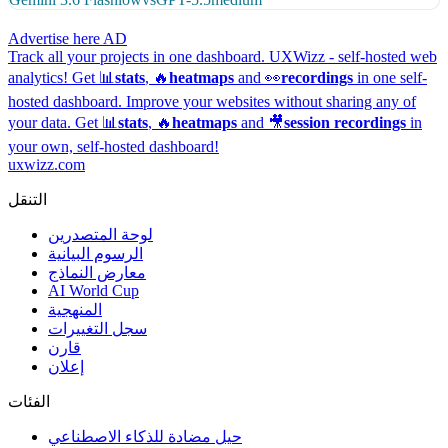
Advertise here
AD
Track all your projects in one dashboard.
UXWizz - self-hosted web
analytics!
Get 📊
stats
, 🔥
heatmaps
and 👀
recordings
in one self-
hosted dashboard.
Improve your websites without sharing any of
your data. Get 📊
stats
, 🔥
heatmaps
and 🎥
session recordings
in
your own, self-hosted dashboard!
uxwizz.com
التنقل
لوحة المتصدرين
الرسوم البيانية
معارض النماذج
AI World Cup
المنهجية
سجل التغييرات
قارن
إعلان
الفئات
حيل مضادة للذكاء الاصطناعي