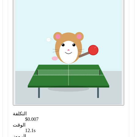
التكلفة
$0.007
الوقت
12.1s
الرموز