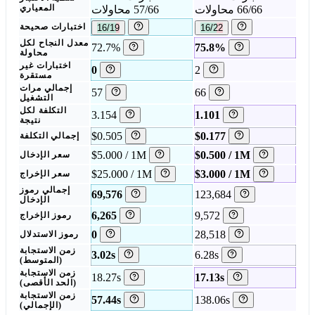
66/66 محاولات
57/66 محاولات
المعياري
16/22
16/19
اختبارات صحيحة
معدل النجاح لكل
72.7%
75.8%
محاولة
اختبارات غير
0
2
مستقرة
إجمالي مرات
57
66
التشغيل
التكلفة لكل
3.154
1.101
نتيجة
$0.505
$0.177
إجمالي التكلفة
$5.000 / 1M
$0.500 / 1M
سعر الإدخال
$25.000 / 1M
$3.000 / 1M
سعر الإخراج
إجمالي رموز
69,576
123,684
الإدخال
6,265
9,572
رموز الإخراج
0
28,518
رموز الاستدلال
زمن الاستجابة
3.02s
6.28s
(المتوسط)
زمن الاستجابة
18.27s
17.13s
(الحد الأقصى)
زمن الاستجابة
57.44s
138.06s
(الإجمالي)