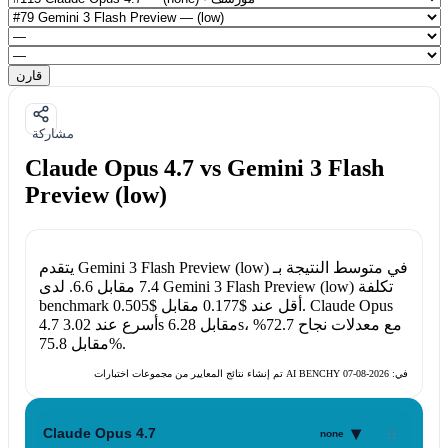
قارن
مشاركة
Claude Opus 4.7 vs Gemini 3 Flash
Preview (low)
في متوسط النتيجة بـ
Gemini 3 Flash Preview (low)
يتقدم
تكلفة
Gemini 3 Flash Preview (low)
. لدى
7.4
مقابل
6.6
Claude Opus
.
benchmark أقل عند
$0.177
مقابل
$0.505
، مع معدلات نجاح
72.7%
6.28s
مقابل
3.02s
أسرع عند
4.7
.
75.8%
مقابل
تم إنشاء نتائج المعايير من مجموعات اختبارات AI BENCHY في:
2026-08-07
▾
Claude Opus 4.7
none