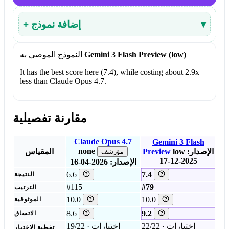
▾
+ إضافة نموذج
Gemini 3 Flash Preview (low)
النموذج الموصى به
It has the best score here (7.4), while costing about 2.9x
less than Claude Opus 4.7.
مقارنة تفصيلية
Claude Opus 4.7
Gemini 3 Flash
none
الإصدار:
low
Preview
المقياس
مؤرشف
2025-12-17
الإصدار: 2026-04-16
6.6
7.4
النتيجة
#115
#79
الترتيب
10.0
10.0
الموثوقية
8.6
9.2
الاتساق
22/22 اختبارات ·
19/22 اختبارات ·
تغطية الاختبار