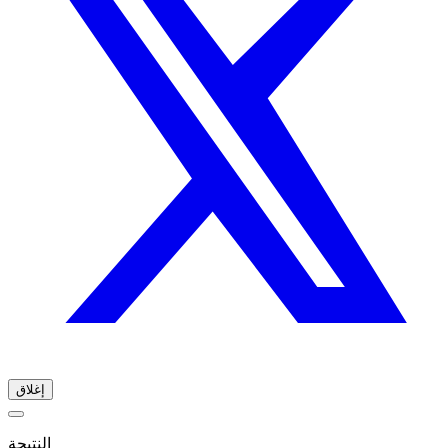
إغلاق
النتيجة