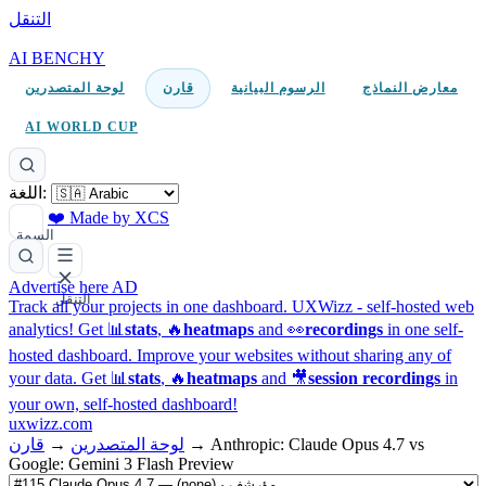
التنقل
AI BENCHY
معارض النماذج
الرسوم البيانية
قارن
لوحة المتصدرين
AI WORLD CUP
اللغة:
❤️ Made by XCS
السمة
Advertise here
AD
التنقل
Track all your projects in one dashboard.
UXWizz - self-hosted web
analytics!
Get 📊
stats
, 🔥
heatmaps
and 👀
recordings
in one self-
hosted dashboard.
Improve your websites without sharing any of
your data. Get 📊
stats
, 🔥
heatmaps
and 🎥
session recordings
in
your own, self-hosted dashboard!
uxwizz.com
Anthropic: Claude Opus 4.7 vs
→
لوحة المتصدرين
→
قارن
Google: Gemini 3 Flash Preview