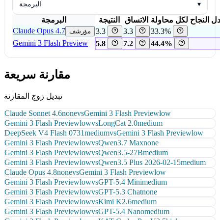
▾
البرمجة
ل النجاح لكل محاولة
الاتساق
النتيجة
البرمجة
Claude Opus 4.7
3.3
3.3
33.3%
مؤرشف
Gemini 3 Flash Preview
5.8
7.2
44.4%
مقارنة سريعة
تبديل زوج المقارنة
Claude Sonnet 4.6
none
vs
Gemini 3 Flash Preview
low
Gemini 3 Flash Preview
low
vs
LongCat 2.0
medium
DeepSeek V4 Flash 0731
medium
vs
Gemini 3 Flash Preview
low
Gemini 3 Flash Preview
low
vs
Qwen3.7 Max
none
Gemini 3 Flash Preview
low
vs
Qwen3.5-27B
medium
Gemini 3 Flash Preview
low
vs
Qwen3.5 Plus 2026-02-15
medium
Claude Opus 4.8
none
vs
Gemini 3 Flash Preview
low
Gemini 3 Flash Preview
low
vs
GPT-5.4 Mini
medium
Gemini 3 Flash Preview
low
vs
GPT-5.3 Chat
none
Gemini 3 Flash Preview
low
vs
Kimi K2.6
medium
Gemini 3 Flash Preview
low
vs
GPT-5.4 Nano
medium