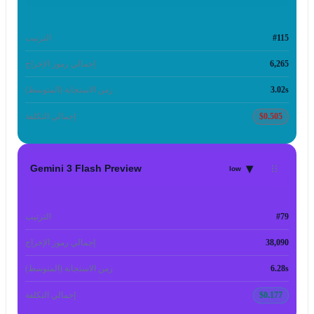
#115
الترتيب
6,265
إجمالي رموز الإخراج
3.02s
زمن الاستجابة (المتوسط)
$0.505
إجمالي التكلفة
▾
Gemini 3 Flash Preview
low
#79
الترتيب
38,090
إجمالي رموز الإخراج
6.28s
زمن الاستجابة (المتوسط)
$0.177
إجمالي التكلفة